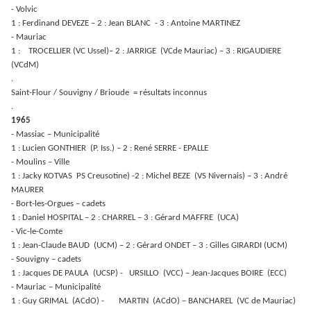
- Volvic
1 : Ferdinand DEVEZE – 2 : Jean BLANC - 3 : Antoine MARTINEZ
- Mauriac
1 : TROCELLIER (VC Ussel)– 2 : JARRIGE (VCde Mauriac) – 3 : RIGAUDIERE
(VCdM)
.
Saint-Flour / Souvigny / Brioude = résultats inconnus
.
1965
- Massiac – Municipalité
1 : Lucien GONTHIER (P. Iss.) – 2 : René SERRE - EPALLE
- Moulins – Ville
1 : Jacky KOTVAS PS Creusotine) -2 : Michel BEZE (VS Nivernais) – 3 : André
MAURER
- Bort-les-Orgues – cadets
1 : Daniel HOSPITAL – 2 : CHARREL – 3 : Gérard MAFFRE (UCA)
- Vic-le-Comte
1 : Jean-Claude BAUD (UCM) – 2 : Gérard ONDET – 3 : Gilles GIRARDI (UCM)
- Souvigny – cadets
1 : Jacques DE PAULA (UCSP) - URSILLO (VCC) – Jean-Jacques BOIRE (ECC)
- Mauriac – Municipalité
1 : Guy GRIMAL (ACdO) - MARTIN (ACdO) – BANCHAREL (VC de Mauriac)