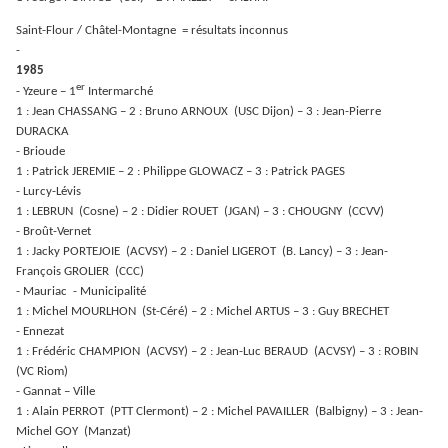
Saint-Flour / Châtel-Montagne = résultats inconnus
-
1985
er
- Yzeure – 1
Intermarché
1 : Jean CHASSANG – 2 : Bruno ARNOUX (USC Dijon) – 3 : Jean-Pierre
DURACKA
- Brioude
1 : Patrick JEREMIE – 2 : Philippe GLOWACZ – 3 : Patrick PAGES
- Lurcy-Lévis
1 : LEBRUN (Cosne) – 2 : Didier ROUET (JGAN) – 3 : CHOUGNY (CCVV)
- Broût-Vernet
1 : Jacky PORTEJOIE (ACVSY) – 2 : Daniel LIGEROT (B. Lancy) – 3 : Jean-
François GROLIER (CCC)
- Mauriac - Municipalité
1 : Michel MOURLHON (St-Céré) – 2 : Michel ARTUS – 3 : Guy BRECHET
- Ennezat
1 : Frédéric CHAMPION (ACVSY) – 2 : Jean-Luc BERAUD (ACVSY) – 3 : ROBIN
(VC Riom)
- Gannat – Ville
1 : Alain PERROT (PTT Clermont) – 2 : Michel PAVAILLER (Balbigny) – 3 : Jean-
Michel GOY (Manzat)