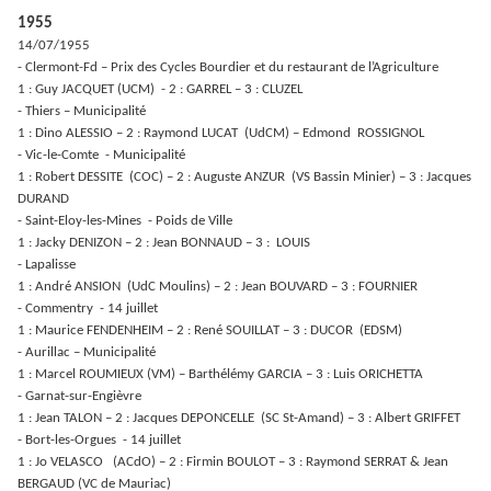
1955
14/07/1955
- Clermont-Fd – Prix des Cycles Bourdier et du restaurant de l’Agriculture
1 : Guy JACQUET (UCM) - 2 : GARREL – 3 : CLUZEL
- Thiers – Municipalité
1 : Dino ALESSIO – 2 : Raymond LUCAT (UdCM) – Edmond ROSSIGNOL
- Vic-le-Comte - Municipalité
1 : Robert DESSITE (COC) – 2 : Auguste ANZUR (VS Bassin Minier) – 3 : Jacques
DURAND
- Saint-Eloy-les-Mines - Poids de Ville
1 : Jacky DENIZON – 2 : Jean BONNAUD – 3 : LOUIS
- Lapalisse
1 : André ANSION (UdC Moulins) – 2 : Jean BOUVARD – 3 : FOURNIER
- Commentry - 14 juillet
1 : Maurice FENDENHEIM – 2 : René SOUILLAT – 3 : DUCOR (EDSM)
- Aurillac – Municipalité
1 : Marcel ROUMIEUX (VM) – Barthélémy GARCIA – 3 : Luis ORICHETTA
- Garnat-sur-Engièvre
1 : Jean TALON – 2 : Jacques DEPONCELLE (SC St-Amand) – 3 : Albert GRIFFET
- Bort-les-Orgues - 14 juillet
1 : Jo VELASCO (ACdO) – 2 : Firmin BOULOT – 3 : Raymond SERRAT & Jean
BERGAUD (VC de Mauriac)