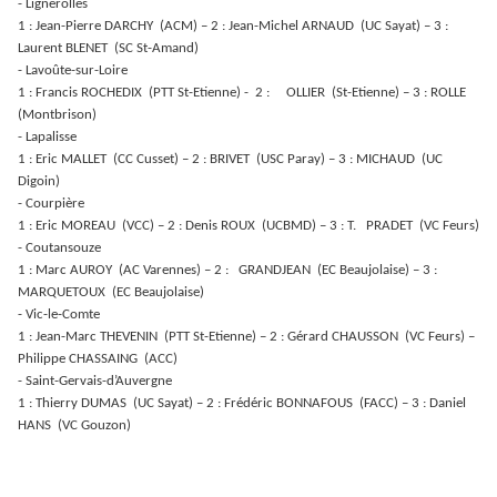
- Lignerolles
1 : Jean-Pierre DARCHY (ACM) – 2 : Jean-Michel ARNAUD (UC Sayat) – 3 :
Laurent BLENET (SC St-Amand)
- Lavoûte-sur-Loire
1 : Francis ROCHEDIX (PTT St-Etienne) - 2 : OLLIER (St-Etienne) – 3 : ROLLE
(Montbrison)
- Lapalisse
1 : Eric MALLET (CC Cusset) – 2 : BRIVET (USC Paray) – 3 : MICHAUD (UC
Digoin)
- Courpière
1 : Eric MOREAU (VCC) – 2 : Denis ROUX (UCBMD) – 3 : T. PRADET (VC Feurs)
- Coutansouze
1 : Marc AUROY (AC Varennes) – 2 : GRANDJEAN (EC Beaujolaise) – 3 :
MARQUETOUX (EC Beaujolaise)
- Vic-le-Comte
1 : Jean-Marc THEVENIN (PTT St-Etienne) – 2 : Gérard CHAUSSON (VC Feurs) –
Philippe CHASSAING (ACC)
- Saint-Gervais-d’Auvergne
1 : Thierry DUMAS (UC Sayat) – 2 : Frédéric BONNAFOUS (FACC) – 3 : Daniel
HANS (VC Gouzon)