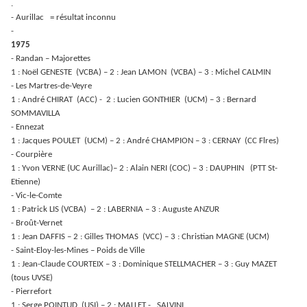
.
- Aurillac = résultat inconnu
-
1975
- Randan – Majorettes
1 : Noël GENESTE (VCBA) – 2 : Jean LAMON (VCBA) – 3 : Michel CALMIN
- Les Martres-de-Veyre
1 : André CHIRAT (ACC) - 2 : Lucien GONTHIER (UCM) – 3 : Bernard
SOMMAVILLA
- Ennezat
1 : Jacques POULET (UCM) – 2 : André CHAMPION – 3 : CERNAY (CC Flres)
- Courpière
1 : Yvon VERNE (UC Aurillac)– 2 : Alain NERI (COC) – 3 : DAUPHIN (PTT St-
Etienne)
- Vic-le-Comte
1 : Patrick LIS (VCBA) – 2 : LABERNIA – 3 : Auguste ANZUR
- Broût-Vernet
1 : Jean DAFFIS – 2 : Gilles THOMAS (VCC) – 3 : Christian MAGNE (UCM)
- Saint-Eloy-les-Mines – Poids de Ville
1 : Jean-Claude COURTEIX – 3 : Dominique STELLMACHER – 3 : Guy MAZET
(tous UVSE)
- Pierrefort
1 : Serge POINTUD (USI) – 2 : MALLET - SALVINI