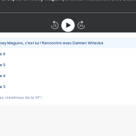
bey Maguire, c'est lui ! Rencontre avec Damien Witecka
e 6
e 5
e 4
e 3
s créatrices de la VF !
e 2
e 1
e Mektoub My Love arrive enfin ! Rencontre avec Shaïn Boumedine et Sal