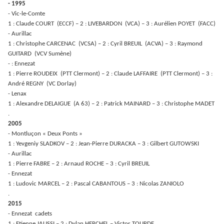
- 1995
- Vic-le-Comte
1 : Claude COURT (ECCF) – 2 : LIVEBARDON (VCA) – 3 : Aurélien POYET (FACC)
- Aurillac
1 : Christophe CARCENAC (VCSA) – 2 : Cyril BREUIL (ACVA) – 3 : Raymond
GUITARD (VCV Sumène)
- : Ennezat
1 : Pierre ROUDEIX (PTT Clermont) – 2 : Claude LAFFAIRE (PTT Clermont) – 3 :
André REGNY (VC Dorlay)
- Lenax
1 : Alexandre DELAIGUE (A 63) – 2 : Patrick MAINARD – 3 : Christophe MADET
.
2005
- Montluçon « Deux Ponts »
1 : Yevgeniy SLADKOV – 2 : Jean-Pierre DURACKA – 3 : Gilbert GUTOWSKI
- Aurillac
1 : Pierre FABRE – 2 : Arnaud ROCHE – 3 : Cyril BREUIL
- Ennezat
1 : Ludovic MARCEL – 2 : Pascal CABANTOUS – 3 : Nicolas ZANIOLO
.
2015
- Ennezat cadets
1 : Etienne JAUSSI – 2 : Dylan HERCHEL – Victor TOURDE