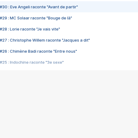
#30 : Eve Angeli raconte "Avant de partir"
#29 : MC Solaar raconte "Bouge de là"
28 : Lorie raconte "Je vais vite"
#27 : Christophe Willem raconte "Jacques a dit"
#26 : Chimène Badi raconte "Entre nous"
#25 : Indochine raconte "3e sexe"
#24 : Zaho raconte "C'est chelou"
#23 : Patrick Bruel raconte "Au café des délices"
#22 : Kyo raconte "Le chemin"
#21 : Nolwenn Leroy raconte "Cassé"
#20 : Patrick Hernandez raconte "Born to be alive"
#19 : Lorie raconte "Près de moi"