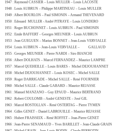
1947 : Raymond CASSIER – Louis MULLER – Louis LACOSTE
1948 : Louis AUBRUN – Philippe MARTINEAU – Louis MULLER
1949 : Albert BOURLON – Paul SIMONIN – Armand THEVENARD
1950 : Edouard MULLER - André PITRAYE – Louis LONDERO
1951 : Roger BUCHONNET – Louis AUBRUN – Paul SIMONIN
1952 : Emile BAFFERT – Georges MEUNIER – Louis AUBRUN
1953 : Jean GUEGUEN – Marius BONNET – Jean-Louis VERVIALLE
1954 : Louis AUBRUN – Jean-Louis VERVIALLE – GALLAUD
1955 : Georges MEUNIER – Pierre NARDI – Siro BIANCHI
1956 : Albert DOLHATS – Marcel FERNANDEZ – Maurice LAMPRE
1957 : Marcel QUEHEILLE – Louis BARES - Michel DEJOUHANNET
1958 : Michel DEJOUHANNET – Louis KOSEC – Michel SALLE
1959 : Roger DARRIGADE – Michel SALLE – René FOURNIER
1960 : Michel SALLE – Claude GABARD – Maurice REJASSE
1961 : Manuel MANZANO – Guy EPAUD – Maurice BERTRAND
1962 : Robert COULOMB – André GENESTE – José GIL
1963 : Marcel ROSTOLLAN – René OSTERTAG – Pierre TYMEN
1964 : Gilles GENET – Daniel LABROUILLE – Maurice REJASSE
1965 : Hubert FRAISSEIX – René ROFFET – Jean-Pierre GENET
1966 : Jean-Pierre SENAMAUD – Yves BARILLET – Jean-Claude GRAIN
1967 : Michel GRAIN – Jean-Louis BODIN – Claude PERROTIN