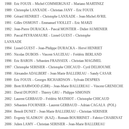
1988 : Eric FOUIX – Michel COMMERGNAT – Mariano MARTINEZ
1989 : Christophe LANXADE – Christian JANY – Eric FOUIX
1990 : Gérard HENRIET – Christophe LANXADE – Jean-Michel AVRIL
1991 : Gilles OSMONT – Emmanuel VIOLLET – Eric MARZI
1992 : Jean-Pierre DURACKA – Pascal MONTIER – Didier AUMENIER
1993 : Pascal PEYRAMAURE – Lionel GUEST – Christophe
LANXADE
1994 : Lionel GUEST – Jean-Philippe DURACKA – Hervé HENRIET
1995 : Nicolas DUBOIS – Vincent SAUZEAU – Frédéric BERLAND
1996 : Eric BARON – Sébastien FRAISSEIX – Christian MAGIMEL
1997 : Christophe SERISIER – Christophe CHICAUD - Cyril DELHOUME
1998 : Alexandre ADALBERT – Jean-Marie BALLEREAU – Sandy CASAR
1999 : Eric FOUIX – Georges RICHARDSON – Sylvain DESPRES
2000 : Brett HARWOOD (GBR) – Jean-Marie BALLEREAU – Vincent GRENECHE
2001 : David DUPONT – Thierry GRU – Philippe SIMONIN
2002 : Laurent GERBAUD – Frédéric MATHIOT – Christophe CHICAUD
2003 : Sébastien FOURNIER – Laurent GERBAUD – Adrian CAGALA (POL)
2004 : Benoît DUNET – Jean-Marie BALLEREAU – Christian SERISIER
2005 : Evgeniy SLADKOV (KAZ) – Romain BOURRINET – Fabrice CHABENAT
2006 : Julien LAMY – Christian SERISIER – Jean-Marie BALLEREAU