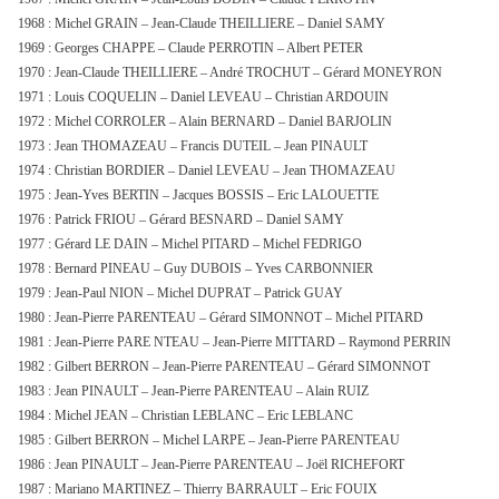
1968 : Michel GRAIN – Jean-Claude THEILLIERE – Daniel SAMY
1969 : Georges CHAPPE – Claude PERROTIN – Albert PETER
1970 : Jean-Claude THEILLIERE – André TROCHUT – Gérard MONEYRON
1971 : Louis COQUELIN – Daniel LEVEAU – Christian ARDOUIN
1972 : Michel CORROLER – Alain BERNARD – Daniel BARJOLIN
1973 : Jean THOMAZEAU – Francis DUTEIL – Jean PINAULT
1974 : Christian BORDIER – Daniel LEVEAU – Jean THOMAZEAU
1975 : Jean-Yves BERTIN – Jacques BOSSIS – Eric LALOUETTE
1976 : Patrick FRIOU – Gérard BESNARD – Daniel SAMY
1977 : Gérard LE DAIN – Michel PITARD – Michel FEDRIGO
1978 : Bernard PINEAU – Guy DUBOIS – Yves CARBONNIER
1979 : Jean-Paul NION – Michel DUPRAT – Patrick GUAY
1980 : Jean-Pierre PARENTEAU – Gérard SIMONNOT – Michel PITARD
1981 : Jean-Pierre PARE NTEAU – Jean-Pierre MITTARD – Raymond PERRIN
1982 : Gilbert BERRON – Jean-Pierre PARENTEAU – Gérard SIMONNOT
1983 : Jean PINAULT – Jean-Pierre PARENTEAU – Alain RUIZ
1984 : Michel JEAN – Christian LEBLANC – Eric LEBLANC
1985 : Gilbert BERRON – Michel LARPE – Jean-Pierre PARENTEAU
1986 : Jean PINAULT – Jean-Pierre PARENTEAU – Joël RICHEFORT
1987 : Mariano MARTINEZ – Thierry BARRAULT – Eric FOUIX