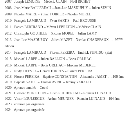
2007 : Joseph LEMOINE – Médéric CLAIN – Noël RICHET
2008 : Jean-Marie BALLEREAU – Jean-Luc MASDUPUY – Julien SEVIN
2009 : Nicolas MAIRE – Yohan POIRIER – Nicolas MOREL
2010 : François LAMIRAUD – Yvan SARTIS – Paul BROUSSE
2011 : Fabien BERTRAND – Méven LEBRETON – Médéric CLAIN
2012 : Christophe GOUTILLE – Nicolas MOREL – Julien LAMY
ème
2013 : Jean-Luc MASDUPUY – Julien MAZET – Nicolas CHADEFAUX ... 95
édition
2014 : François LAMIRAUD – Florent PEREIRA – Endrick PUNTSO (Est)
2015 : Mickaël LARPE – Julien BALLION – Boris ORLHAC
2016 : Mickaël LARPE – Boris ORLHAC – Maxime MEDEREL
2017 : Rudy FIEFVEZ – Gérard TORRES – Florent PEREIRA
2018 : Florent PEREIRA – Baptiste CONSTANTIN – Alexandre JAMET ….100 ème
2019 : Baptiste VADIC – Thomas AVRIL – Jérémy VARAGO
2020 : épreuve annulée – Covid
2021 : Clément MORICHON – Julien ROCHEREAU – Romain LUINAUD
2022 : Victor LOULERGUE – Arthur MEUNIER – Romain LUINAUD 104 ème
2023 : épreuve pas organisée
2024 : épreuve pas organisée