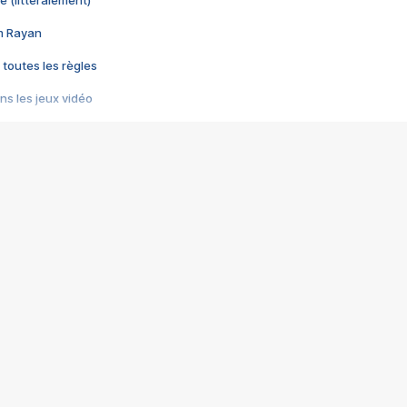
e (littéralement)
im Rayan
 toutes les règles
s les jeux vidéo
us choquant de Rockstar ? - Le scandale BULLY
e plus moche de Steam
du RÊVE tourne au CAUCHEMAR
pendant 8 heures
it… à tort
umiliés par un jeu vidéo
ire - Final Fantasy 8
ti un empire - Age of Empires
story DOFUS