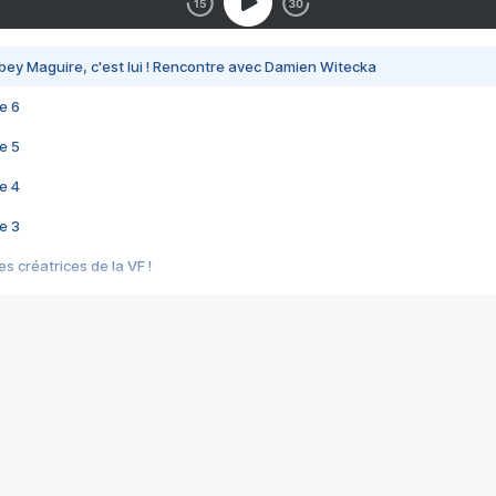
bey Maguire, c'est lui ! Rencontre avec Damien Witecka
e 6
e 5
e 4
e 3
s créatrices de la VF !
e 2
e 1
e Mektoub My Love arrive enfin ! Rencontre avec Shaïn Boumedine et Sal
i : après Toni en famille
elle réalise le bouleversant Dites lui que je l'aime