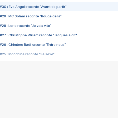
#30 : Eve Angeli raconte "Avant de partir"
#29 : MC Solaar raconte "Bouge de là"
28 : Lorie raconte "Je vais vite"
#27 : Christophe Willem raconte "Jacques a dit"
#26 : Chimène Badi raconte "Entre nous"
#25 : Indochine raconte "3e sexe"
#24 : Zaho raconte "C'est chelou"
#23 : Patrick Bruel raconte "Au café des délices"
#22 : Kyo raconte "Le chemin"
#21 : Nolwenn Leroy raconte "Cassé"
#20 : Patrick Hernandez raconte "Born to be alive"
#19 : Lorie raconte "Près de moi"