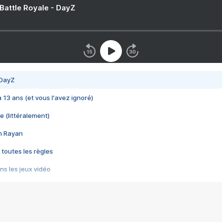
 Battle Royale - DayZ
 DayZ
 a 13 ans (et vous l'avez ignoré)
e (littéralement)
im Rayan
 toutes les règles
s les jeux vidéo
us choquant de Rockstar ? - Le scandale BULLY
e plus moche de Steam