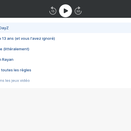
 DayZ
 a 13 ans (et vous l'avez ignoré)
e (littéralement)
im Rayan
 toutes les règles
s les jeux vidéo
us choquant de Rockstar ? - Le scandale BULLY
e plus moche de Steam
du RÊVE tourne au CAUCHEMAR
pendant 8 heures