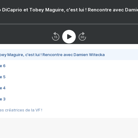
 DiCaprio et Tobey Maguire, c'est lui ! Rencontre avec Dam
bey Maguire, c'est lui ! Rencontre avec Damien Witecka
e 6
e 5
e 4
e 3
s créatrices de la VF !
e 2
e 1