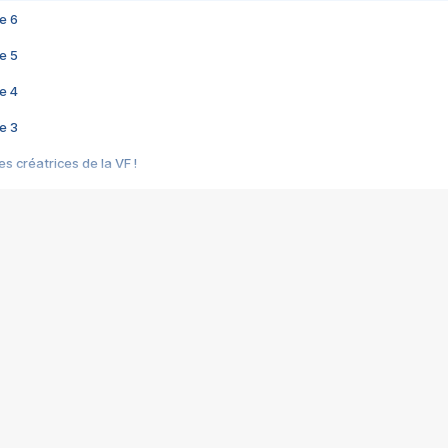
e 6
e 5
e 4
e 3
s créatrices de la VF !
e 2
e 1
e Mektoub My Love arrive enfin ! Rencontre avec Shaïn Boumedine et Sal
i : après Toni en famille
elle réalise le bouleversant Dites lui que je l'aime
ais ! Rencontre autour de Vie privée de Rebecca Zlotowski
 de Marguerite, Grave... Rencontre avec Ella Rumpf