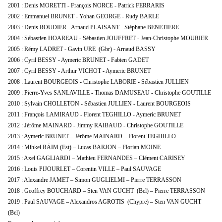
2001 : Denis MORETTI - François NORCE - Patrick FERRARIS
2002 : Emmanuel BRUNET - Yohan GEORGE - Rudy BARLE
2003 : Denis ROUDIER - Arnaud PLAISANT - Stéphane BENETIERE
2004 : Sébastien HOAREAU - Sébastien JOUFFRET - Jean-Christophe MOURIER
2005 : Rémy LADRET - Gavin URE (Gbr) - Arnaud BASSY
2006 : Cyril BESSY - Aymeric BRUNET - Fabien GADET
2007 : Cyril BESSY - Arthur VICHOT - Aymeric BRUNET
2008 : Laurent BOURGEOIS - Christophe LABORIE - Sébastien JULLIEN
2009 : Pierre-Yves SANLAVILLE - Thomas DAMUSEAU - Christophe GOUTILLE
2010 : Sylvain CHOLLETON - Sébastien JULLIEN - Laurent BOURGEOIS
2011 : François LAMIRAUD - Florent TEGHILLO - Aymeric BRUNET
2012 : Jérôme MAINARD - Jimmy RAIBAUD - Christophe GOUTILLE
2013 : Aymeric BRUNET – Jérôme MAINARD – Florent TEGHILLO
2014 : Mihkel RÄIM (Est) – Lucas BARJON – Florian MOINE
2015 : Axel GAGLIARDI – Mathieu FERNANDES – Clément CARISEY
2016 : Louis PIJOURLET – Corentin VILLE – Paul SAUVAGE
2017 : Alexandre JAMET – Simon GUGLIELMI – Pierre TERRASSON
2018 : Geoffrey BOUCHARD – Sten VAN GUCHT (Bel) – Pierre TERRASSON
2019 : Paul SAUVAGE – Alexandros AGROTIS (Chypre) – Sten VAN GUCHT
(Bel)