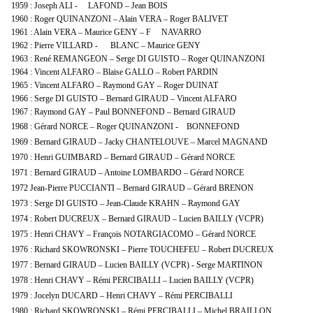
1959 : Joseph ALI - LAFOND – Jean BOIS
1960 : Roger QUINANZONI – Alain VERA – Roger BALIVET
1961 : Alain VERA – Maurice GENY – F NAVARRO
1962 : Pierre VILLARD - BLANC – Maurice GENY
1963 : René REMANGEON – Serge DI GUISTO – Roger QUINANZONI
1964 : Vincent ALFARO – Blaise GALLO – Robert PARDIN
1965 : Vincent ALFARO – Raymond GAY – Roger DUINAT
1966 : Serge DI GUISTO – Bernard GIRAUD – Vincent ALFARO
1967 : Raymond GAY – Paul BONNEFOND – Bernard GIRAUD
1968 : Gérard NORCE – Roger QUINANZONI - BONNEFOND
1969 : Bernard GIRAUD – Jacky CHANTELOUVE – Marcel MAGNAND
1970 : Henri GUIMBARD – Bernard GIRAUD – Gérard NORCE
1971 : Bernard GIRAUD – Antoine LOMBARDO – Gérard NORCE
1972 Jean-Pierre PUCCIANTI – Bernard GIRAUD – Gérard BRENON
1973 : Serge DI GUISTO – Jean-Claude KRAHN – Raymond GAY
1974 : Robert DUCREUX – Bernard GIRAUD – Lucien BAILLY (VCPR)
1975 : Henri CHAVY – François NOTARGIACOMO – Gérard NORCE
1976 : Richard SKOWRONSKI – Pierre TOUCHEFEU – Robert DUCREUX
1977 : Bernard GIRAUD – Lucien BAILLY (VCPR) - Serge MARTINON
1978 : Henri CHAVY – Rémi PERCIBALLI – Lucien BAILLY (VCPR)
1979 : Jocelyn DUCARD – Henri CHAVY – Rémi PERCIBALLI
1980 : Richard SKOWRONSKI – Rémi PERCIBALLI – Michel BRAILLON