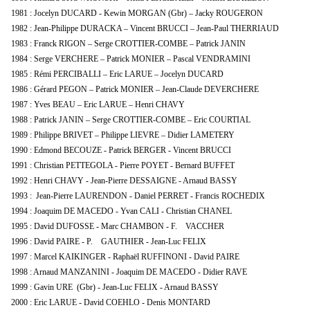
1981 : Jocelyn DUCARD - Kewin MORGAN (Gbr) – Jacky ROUGERON
1982 : Jean-Philippe DURACKA – Vincent BRUCCI – Jean-Paul THERRIAUD
1983 : Franck RIGON – Serge CROTTIER-COMBE – Patrick JANIN
1984 : Serge VERCHERE – Patrick MONIER – Pascal VENDRAMINI
1985 : Rémi PERCIBALLI – Eric LARUE – Jocelyn DUCARD
1986 : Gérard PEGON – Patrick MONIER – Jean-Claude DEVERCHERE
1987 : Yves BEAU – Eric LARUE – Henri CHAVY
1988 : Patrick JANIN – Serge CROTTIER-COMBE – Eric COURTIAL
1989 : Philippe BRIVET – Philippe LIEVRE – Didier LAMETERY
1990 : Edmond BECOUZE - Patrick BERGER - Vincent BRUCCI
1991 : Christian PETTEGOLA - Pierre POYET - Bernard BUFFET
1992 : Henri CHAVY - Jean-Pierre DESSAIGNE - Arnaud BASSY
1993 : Jean-Pierre LAURENDON - Daniel PERRET - Francis ROCHEDIX
1994 : Joaquim DE MACEDO - Yvan CALI - Christian CHANEL
1995 : David DUFOSSE - Marc CHAMBON - F. VACCHER
1996 : David PAIRE - P. GAUTHIER - Jean-Luc FELIX
1997 : Marcel KAIKINGER - Raphaël RUFFINONI - David PAIRE
1998 : Arnaud MANZANINI - Joaquim DE MACEDO - Didier RAVE
1999 : Gavin URE (Gbr) - Jean-Luc FELIX - Arnaud BASSY
2000 : Eric LARUE - David COEHLO - Denis MONTARD