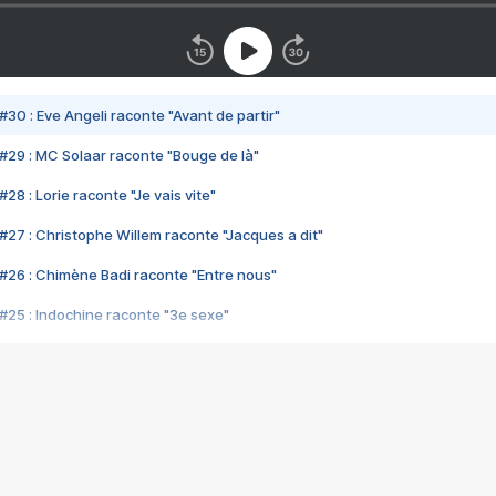
#30 : Eve Angeli raconte "Avant de partir"
#29 : MC Solaar raconte "Bouge de là"
28 : Lorie raconte "Je vais vite"
#27 : Christophe Willem raconte "Jacques a dit"
#26 : Chimène Badi raconte "Entre nous"
#25 : Indochine raconte "3e sexe"
#24 : Zaho raconte "C'est chelou"
#23 : Patrick Bruel raconte "Au café des délices"
#22 : Kyo raconte "Le chemin"
#21 : Nolwenn Leroy raconte "Cassé"