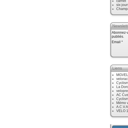
carnet
six jour
Champ
Newslett
Abonnez-vo
publiés.
Email
Liens
MGVE
velora
Cyclis
La Dor
velopre
AC Cus
Cyclis
Mémo v
A.C.V.A
VELO 