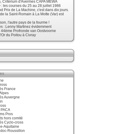
, Critérium d'Avermes CAPA MEWA
 les courses du 25 au 28 juillet 1986
d Prix de La Machine, c'est dans dix jours.
 de la Saint-Romain à La Motte (Var) est
son, l'autre pays de la fourme !
ès : Lenny Martinez évidemment
, 44ème Profronde van Oostvoorne
'Or du Poitou à Civray
ies
ne
ross
ès France
Alpes
ès Auvergne
in
ross
 PACA
ums Pros
ts hors comité
ès Cyclo-cross
e-Aquitaine
doc-Roussillon