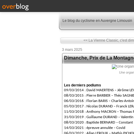
Le blog du cyclisme en Auvergne Limousin
<< La Vienne Classic, c'est dim
3 mars 2025
Dimanche, Prix de La Montagne
Une organi
Les derniers podiums
09/03/2014 : David MAERTENS – Jérôme LE
08/03/2015 : Pierre BARBIER – Théo SAGNI
06/03/2016 : Florian BARIS – Charles-Ant
05/03/2017 : Nicolas DURAND – Franck LER
11/03/2018 : Anthony MACRON – Thomas 
31/03/2019 : Guillaume DURAND – Valenti
08/03/2020 : Baptiste BERNARD – Constan
14/03/2021 : épreuve annulée – Covid
06/03/2022 : Allan LEROUX – Mathis PICHON