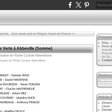
anche...
Gros week-end en Région Hauts-de-France >>
Présenta
Blog
: 
Descri
 Verte à Abbeville (Somme)
disput
Roussil
de Six 
Contac
sation de l'Etoile Cycliste Abbevilloise
Recherc
VARLET – Damian WILD
ER – David MAERTENS
oine DOURLENS – Tanzo TOKUDA
AT – Charles HAFFREINGUE
PALADE – Adam VIEZ
Articles
n COUTARD – Léandre HUCK
t NOIREAUX – Anthony PINAUD
Dimanc
(Jura)
Demain
 – Matthis DELILLE