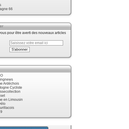
s
agne 66
er
us pour être averti des nouveaux articles
LO
cingnews
me Ardéchois
dogne Cycliste
ssecollection
set
me en Limousin
élo
urillacois
19