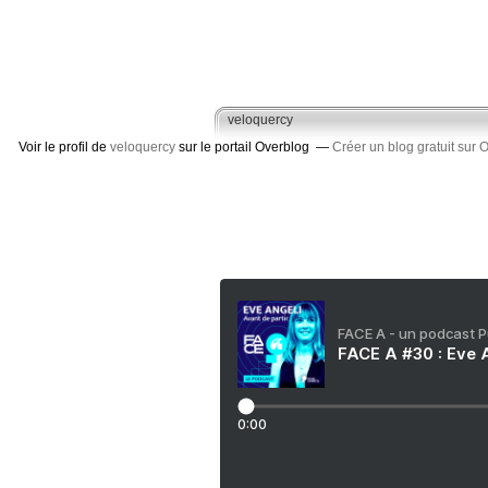
veloquercy
Voir le profil de
veloquercy
sur le portail Overblog
Créer un blog gratuit sur 
FACE A - un podcast 
FACE A #30 : Eve A
0:00