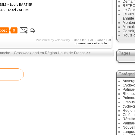
Demain
SLE – Louis BARTIER
RETRO :
Le Gran
BRAS – Maël ZAHEM
Le Prix
annulé
Montbri
Marcol
post
0
Ce soir
Route d
Published by veloquercy
-
dans
Idf - HdF - Grand-Est
commenter cet article
…
Pages
anche...
Gros week-end en Région Hauts-de-France >>
Catégor
Auverg
Cyclo-c
Palmar
Rhône 
Palmar
Limous
cyclo-c
Région
Critéri
Résulta
Palmar
Nouvell
Langue