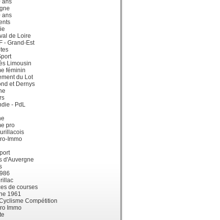
0 ans
gne
0 ans
ents
ie
val de Loire
dF - Grand-Est
tes
port
ès Limousin
e féminin
ement du Lot
ond et Dernys
ne
rs
die - PdL
ne
me pro
urillacois
ro-Immo
port
s d'Auvergne
s
1986
illac
es de courses
ne 1961
 Cyclisme Compétition
ro Immo
te