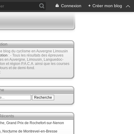
Connexion
+
Créer mon blog
tion
Le blog du cyclisme en Auvergne Limousin
ption
: - Tous les résultats des épreuves
ées en Auvergne, Limousin, Languedoc-
lon et région P.A.C.A. ainsi que les courses
Jours et de demi-fond.
t
he
 Récents
he, Grand Prix de Rochefort-sur-Nenon
, Nocturne de Montrevel-en-Bresse