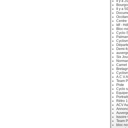
Il y a 2
Bourgo
Il y a 5
Docum
Occitan
Centre 
Idf - H
Bloc-no
Cyclo-S
Palmar
Cyclism
Départ
Demi-f
auverg
Six Jou
Norman
Carnet
Bretag
Cyclis
A.C.V.A
Team P
Piste
Cyclo s
Equipe
Portrait
Rétro 
ACV Aur
Annonc
Auverg
Issoire
Team P
bloc no