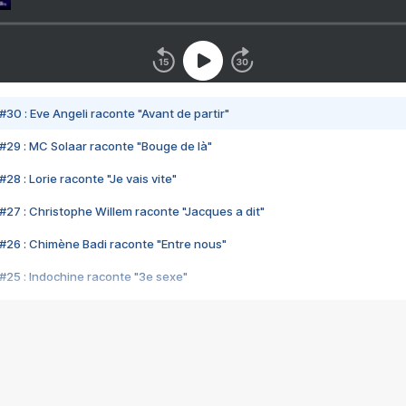
#30 : Eve Angeli raconte "Avant de partir"
#29 : MC Solaar raconte "Bouge de là"
28 : Lorie raconte "Je vais vite"
#27 : Christophe Willem raconte "Jacques a dit"
#26 : Chimène Badi raconte "Entre nous"
#25 : Indochine raconte "3e sexe"
#24 : Zaho raconte "C'est chelou"
#23 : Patrick Bruel raconte "Au café des délices"
#22 : Kyo raconte "Le chemin"