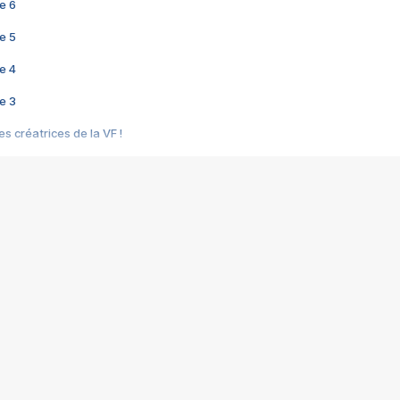
e 6
e 5
e 4
e 3
s créatrices de la VF !
e 2
e 1
e Mektoub My Love arrive enfin ! Rencontre avec Shaïn Boumedine et Sal
i : après Toni en famille
elle réalise le bouleversant Dites lui que je l'aime
ais ! Rencontre autour de Vie privée de Rebecca Zlotowski
 de Marguerite, Grave... Rencontre avec Ella Rumpf
 Les Rêveurs, un film intime sur la santé mentale