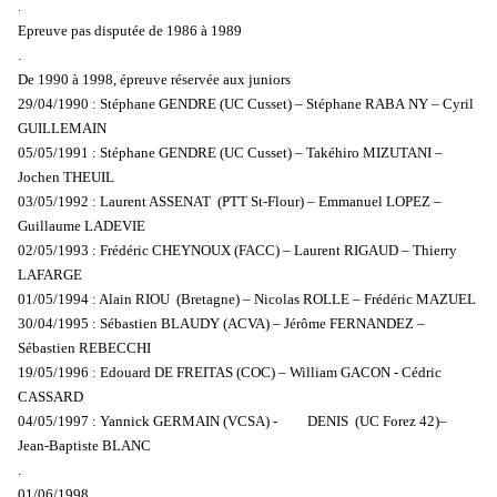
.
Epreuve pas disputée de 1986 à 1989
.
De 1990 à 1998, épreuve réservée aux juniors
29/04/1990 : Stéphane GENDRE (UC Cusset) – Stéphane RABA NY – Cyril
GUILLEMAIN
05/05/1991 : Stéphane GENDRE (UC Cusset) – Takéhiro MIZUTANI –
Jochen THEUIL
03/05/1992 : Laurent ASSENAT (PTT St-Flour) – Emmanuel LOPEZ –
Guillaume LADEVIE
02/05/1993 : Frédéric CHEYNOUX (FACC) – Laurent RIGAUD – Thierry
LAFARGE
01/05/1994 : Alain RIOU (Bretagne) – Nicolas ROLLE – Frédéric MAZUEL
30/04/1995 : Sébastien BLAUDY (ACVA) – Jérôme FERNANDEZ –
Sébastien REBECCHI
19/05/1996 : Edouard DE FREITAS (COC) – William GACON - Cédric
CASSARD
04/05/1997 : Yannick GERMAIN (VCSA) - DENIS (UC Forez 42)–
Jean-Baptiste BLANC
.
01/06/1998