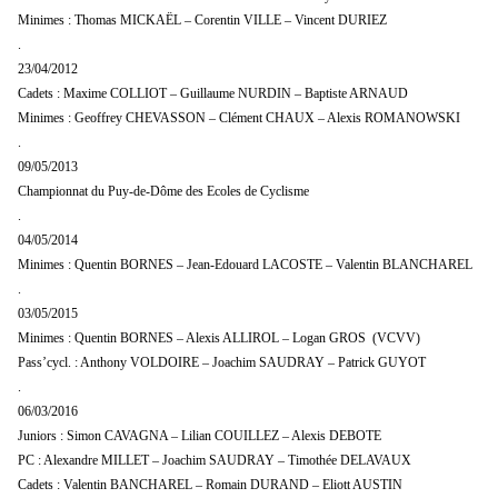
Minimes : Thomas MICKAËL – Corentin VILLE – Vincent DURIEZ
.
23/04/2012
Cadets : Maxime COLLIOT – Guillaume NURDIN – Baptiste ARNAUD
Minimes : Geoffrey CHEVASSON – Clément CHAUX – Alexis ROMANOWSKI
.
09/05/2013
Championnat du Puy-de-Dôme des Ecoles de Cyclisme
.
04/05/2014
Minimes : Quentin BORNES – Jean-Edouard LACOSTE – Valentin BLANCHAREL
.
03/05/2015
Minimes : Quentin BORNES – Alexis ALLIROL – Logan GROS (VCVV)
Pass’cycl. : Anthony VOLDOIRE – Joachim SAUDRAY – Patrick GUYOT
.
06/03/2016
Juniors : Simon CAVAGNA – Lilian COUILLEZ – Alexis DEBOTE
PC : Alexandre MILLET – Joachim SAUDRAY – Timothée DELAVAUX
Cadets : Valentin BANCHAREL – Romain DURAND – Eliott AUSTIN