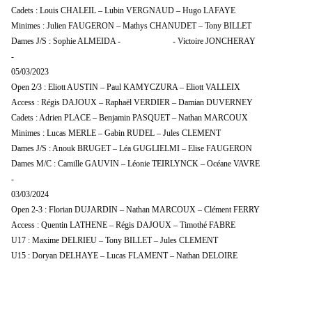
Cadets : Louis CHALEIL – Lubin VERGNAUD – Hugo LAFAYE
Minimes : Julien FAUGERON – Mathys CHANUDET – Tony BILLET
Dames J/S : Sophie ALMEIDA - - Victoire JONCHERAY
-
05/03/2023
Open 2/3 : Eliott AUSTIN – Paul KAMYCZURA – Eliott VALLEIX
Access : Régis DAJOUX – Raphaël VERDIER – Damian DUVERNEY
Cadets : Adrien PLACE – Benjamin PASQUET – Nathan MARCOUX
Minimes : Lucas MERLE – Gabin RUDEL – Jules CLEMENT
Dames J/S : Anouk BRUGET – Léa GUGLIELMI – Elise FAUGERON
Dames M/C : Camille GAUVIN – Léonie TEIRLYNCK – Océane VAVRE
-
03/03/2024
Open 2-3 : Florian DUJARDIN – Nathan MARCOUX – Clément FERRY
Access : Quentin LATHENE – Régis DAJOUX – Timothé FABRE
U17 : Maxime DELRIEU – Tony BILLET – Jules CLEMENT
U15 : Doryan DELHAYE – Lucas FLAMENT – Nathan DELOIRE