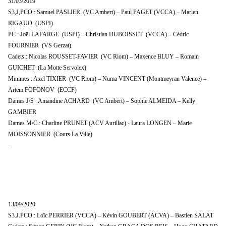
31/03/2019
S3,J,PCO : Samuel PASLIER (VC Ambert) – Paul PAGET (VCCA) – Marien
RIGAUD (USPI)
PC : Joël LAFARGE (USPI) – Christian DUBOISSET (VCCA) – Cédric
FOURNIER (VS Gerzat)
Cadets : Nicolas ROUSSET-FAVIER (VC Riom) – Maxence BLUY – Romain
GUICHET (La Motte Servolex)
Minimes : Axel TIXIER (VC Riom) – Numa VINCENT (Montmeyran Valence) –
Artëm FOFONOV (ECCF)
Dames J/S : Amandine ACHARD (VC Ambert) – Sophie ALMEIDA – Kelly
GAMBIER
Dames M/C : Charline PRUNET (ACV Aurillac) - Laura LONGEN – Marie
MOISSONNIER (Cours La Ville)
.
13/09/2020
S3.J.PCO : Loïc PERRIER (VCCA) – Kévin GOUBERT (ACVA) – Bastien SALAT