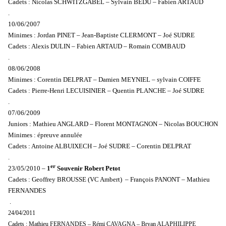
Cadets : Nicolas SCHWITZGABEL – Sylvain BEDU – Fabien ARTAUD
.
10/06/2007
Minimes : Jordan PINET – Jean-Baptiste CLERMONT – Joé SUDRE
Cadets : Alexis DULIN – Fabien ARTAUD – Romain COMBAUD
.
08/06/2008
Minimes : Corentin DELPRAT – Damien MEYNIEL – sylvain COIFFE
Cadets : Pierre-Henri LECUISINIER – Quentin PLANCHE – Joé SUDRE
.
07/06/2009
Juniors : Mathieu ANGLARD – Florent MONTAGNON – Nicolas BOUCHON
Minimes : épreuve annulée
Cadets : Antoine ALBUIXECH – Joé SUDRE – Corentin DELPRAT
.
er
23/05/2010 –
1
Souvenir Robert Petot
Cadets : Geoffrey BROUSSE (VC Ambert) – François PANONT – Mathieu
FERNANDES
.
24/04/2011
Cadets : Mathieu FERNANDES – Rémi CAVAGNA – Bryan ALAPHILIPPE