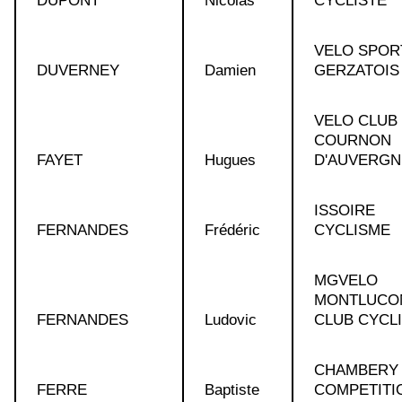
DUPONT
Nicolas
CYCLISTE
VELO SPOR
DUVERNEY
Damien
GERZATOIS
VELO CLUB
COURNON
FAYET
Hugues
D'AUVERGN
ISSOIRE
FERNANDES
Frédéric
CYCLISME
MGVELO
MONTLUCO
FERNANDES
Ludovic
CLUB CYCL
CHAMBERY 
FERRE
Baptiste
COMPETITI