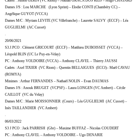
Cadets : Simon GERIN (VC Riom) – Nathan GRACA DOS REIS – Hugo CHATARD
Dames J/S : Lou MARCHE (Lyon Sprint) – Elodie CONTI (Chambéry CC) –
Angélique GUYOT (VCCA)
Dames M/C : Myriam LEVITE (VC Villefranche) – Laurette SALVY (ECCF) – Léa
GUGLIELMI (AC Cusset)
.
20/06/2021
S3.J.PCO : Clément GRICOURT (ECCF) – Matthieu DUBOISSET (VCCA) –
Léopold BLIN (UC Le Puy-en-Velay)
PC : Anthony VOLDOIRE (VCCA) – Anthony CLAVEL – Thierry JAUSSI
Cadets : Axel TIXIER (VC Riom) – Quentin BELLAIGUES (ECCf)– Maël CAVAU
(ROMYA)
Minimes : Arthur FERNANDES – Nathaël NOLIN – Evan DAUMAS
Dames J/S : Anouk BRUGET (VCPSF) – Laura LONGEN (VC Ambert) – Cécile
CAILLOT (VC du Velay)
Dames M/C : Marie MOISSONNIER (Cours) – Léa GUGLIELMI (AC Cusset) –
Inès TAILLANDIER (VC Ambert)
.
06/03/2022
S3 J PCO : Jack PARRISH (Gbr) – Maxime BUFFAZ – Nicolas COUDERT
PC : Anthony CLAVEL – Anthony VOLDOIRE – Ugo DENARIE