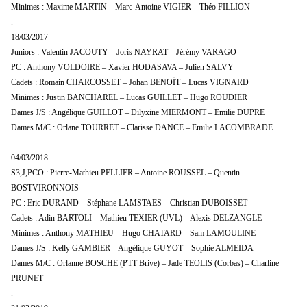
Minimes : Maxime MARTIN – Marc-Antoine VIGIER – Théo FILLION
.
18/03/2017
Juniors : Valentin JACOUTY – Joris NAYRAT – Jérémy VARAGO
PC : Anthony VOLDOIRE – Xavier HODASAVA – Julien SALVY
Cadets : Romain CHARCOSSET – Johan BENOÎT – Lucas VIGNARD
Minimes : Justin BANCHAREL – Lucas GUILLET – Hugo ROUDIER
Dames J/S : Angélique GUILLOT – Dilyxine MIERMONT – Emilie DUPRE
Dames M/C : Orlane TOURRET – Clarisse DANCE – Emilie LACOMBRADE
.
04/03/2018
S3,J,PCO : Pierre-Mathieu PELLIER – Antoine ROUSSEL – Quentin
BOSTVIRONNOIS
PC : Eric DURAND – Stéphane LAMSTAES – Christian DUBOISSET
Cadets : Adin BARTOLI – Mathieu TEXIER (UVL) – Alexis DELZANGLE
Minimes : Anthony MATHIEU – Hugo CHATARD – Sam LAMOULINE
Dames J/S : Kelly GAMBIER – Angélique GUYOT – Sophie ALMEIDA
Dames M/C : Orlanne BOSCHE (PTT Brive) – Jade TEOLIS (Corbas) – Charline
PRUNET
.