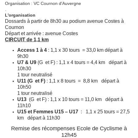
Organisation : VC Cournon d'Auvergne
.
L'organisation
Dossards à partir de 8h30 au podium avenue Costes à
Cournon
Départ et arrivée : avenue Costes
CIRCUIT de 1,1 km
Access 1 à 4
: 1,1 x 30 tours = 33,0 km départ à
9h30
U7 & U9
(G et F) : 1,1 x 4 tours = 4,4 km départ à
10h30
1 tour neutralisé
U11 (G et F)
: 1,1 x 8 tours = 8,8 km départ à
10h50
1 tour neutralisé
U13
(G et F) : 1,1 x 10 tours = 11,0 km départ à
11h10
U15 et Femmes U15 – U17
: 1,1 x 25 tours = 27,5
km départ à 11h30
Remise des récompenses Ecole de Cyclisme à
12h45