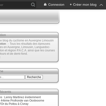
Connexion
+
Créer mon blog
tion
Le blog du cyclisme en Auvergne Limousin
ption
: - Tous les résultats des épreuves
ées en Auvergne, Limousin, Languedoc-
lon et région P.A.C.A. ainsi que les courses
Jours et de demi-fond.
t
he
 Récents
ès : Lenny Martinez évidemment
, 44ème Profronde van Oostvoorne
'Or du Poitou à Civray