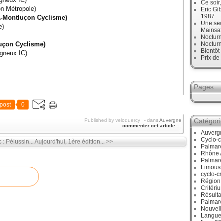
Ce soir
n Métropole)
Eric Gi
1987
-Montluçon Cyclisme)
Une sec
e)
Mainsa
Noctur
uçon Cyclisme)
Noctur
Bientô
gneux IC)
Prix de
Pages
post
0
Catégor
Published by veloquercy
-
dans
Auvergne
commenter cet article
…
Auverg
Cyclo-c
: Pélussin...
Aujourd'hui, 1ère édition... >>
Palmar
Rhône 
Palmar
Limous
cyclo-c
Région
Critéri
Résulta
Palmar
Nouvell
Langue