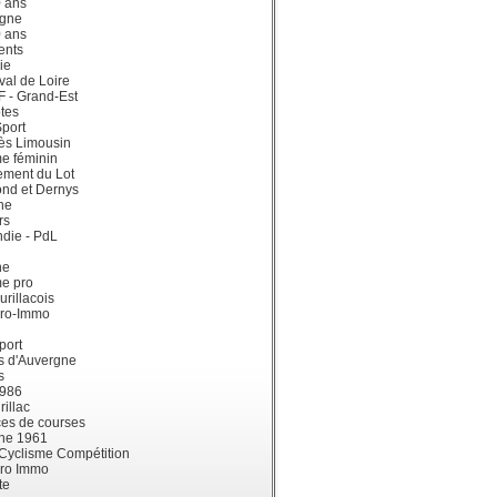
0 ans
gne
0 ans
ents
ie
val de Loire
dF - Grand-Est
tes
port
ès Limousin
e féminin
ement du Lot
ond et Dernys
ne
rs
die - PdL
ne
me pro
urillacois
ro-Immo
port
s d'Auvergne
s
1986
illac
es de courses
ne 1961
 Cyclisme Compétition
ro Immo
te