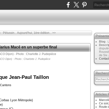
: Pélussin...
Aujourd'hui, 1ère édition... >>
Présenta
Blog
: 
Descri
Marius Macé en un superbe final
disput
Roussil
de Six 
Contac
CO Dijon) - Photo : Charlotte J. Pudepièce
Recherc
ique Jean-Paul Taillon
4 Cantons
Articles
orbas Lyon Métropole)
Marcol
Ce soir
me)
Route d
gneux IC)