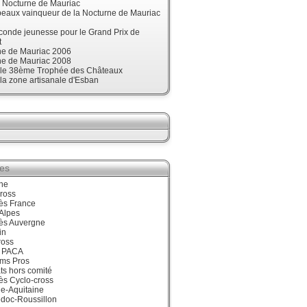
, Nocturne de Mauriac
beaux vainqueur de la Nocturne de Mauriac
onde jeunesse pour le Grand Prix de
t
ne de Mauriac 2006
ne de Mauriac 2008
t le 38ème Trophée des Châteaux
 la zone artisanale d'Esban
ies
ne
ross
ès France
Alpes
ès Auvergne
in
ross
 PACA
ums Pros
ts hors comité
ès Cyclo-cross
e-Aquitaine
doc-Roussillon