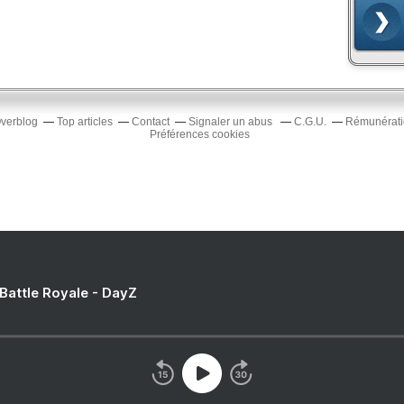
Overblog
Top articles
Contact
Signaler un abus
C.G.U.
Rémunératio
Préférences cookies
 Battle Royale - DayZ