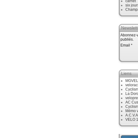
carnet
six jour
Champ
Newslett
Abonnez-vo
publiés.
Email
Liens
MGVE
velora
Cyclis
La Dor
velopre
AC Cus
Cyclis
Mémo v
A.C.V.A
VELO 