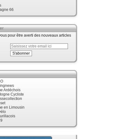
s
agne 66
er
us pour être averti des nouveaux articles
LO
cingnews
me Ardéchois
dogne Cycliste
ssecollection
set
me en Limousin
élo
urillacois
19