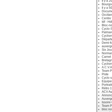
Il y a 2
Bourgo
Il y a 5
Docum
Occitan
Centre 
Idf - H
Bloc-no
Cyclo-S
Palmar
Cyclism
Départ
Demi-f
auverg
Six Jou
Norman
Carnet
Bretag
Cyclis
A.C.V.A
Team P
Piste
Cyclo s
Equipe
Portrait
Rétro 
ACV Aur
Annonc
Auverg
Issoire
Team P
bloc no