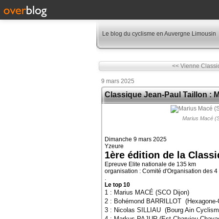
Le blog du cyclisme en Auvergne Limousin
<< Vienne Classic 
9 mars 2025
Classique Jean-Paul Taillon : 
Marius Macé (S
Dimanche 9 mars 2025
Yzeure
1ère édition de la Class
Epreuve Elite nationale de 135 km
organisation : Comité d'Organisation des 
.
Le top 10
1 : Marius MACÉ (SCO Dijon)
2 : Bohémond BARRILLOT (Hexagone-C
3 : Nicolas SILLIAU (Bourg Ain Cyclis
4 : Markus PAJUR (Est-Charvieu-Chava