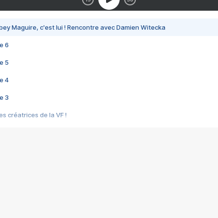
bey Maguire, c'est lui ! Rencontre avec Damien Witecka
e 6
e 5
e 4
e 3
s créatrices de la VF !
e 2
e 1
e Mektoub My Love arrive enfin ! Rencontre avec Shaïn Boumedine et Sal
i : après Toni en famille
elle réalise le bouleversant Dites lui que je l'aime