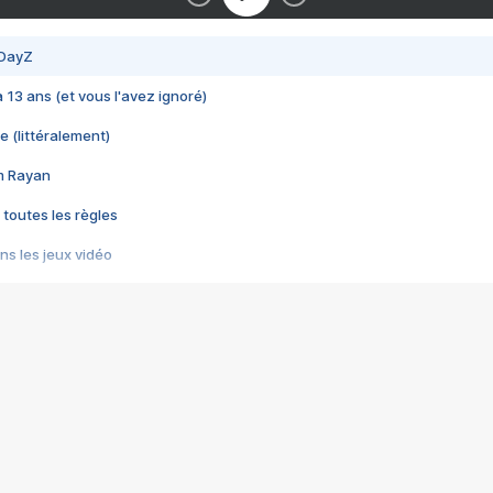
 DayZ
 a 13 ans (et vous l'avez ignoré)
e (littéralement)
im Rayan
 toutes les règles
s les jeux vidéo
us choquant de Rockstar ? - Le scandale BULLY
e plus moche de Steam
du RÊVE tourne au CAUCHEMAR
pendant 8 heures
it… à tort
umiliés par un jeu vidéo