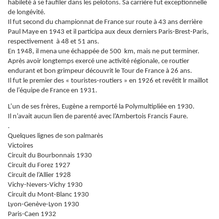
habileté à se faufiler dans les pelotons. Sa carrière fut exceptionnelle
de longévité.
Il fut second du championnat de France sur route à 43 ans derrière
Paul Maye en 1943 et il participa aux deux derniers Paris-Brest-Paris,
respectivement à 48 et 51 ans.
En 1948, il mena une échappée de 500 km, mais ne put terminer.
Après avoir longtemps exercé une activité régionale, ce routier
endurant et bon grimpeur découvrit le Tour de France à 26 ans.
Il fut le premier des « touristes-routiers » en 1926 et revêtit lr maillot
de l’équipe de France en 1931.
L’un de ses frères, Eugène a remporté la Polymultipliée en 1930.
Il n’avait aucun lien de parenté avec l’Ambertois Francis Faure.
.
Quelques lignes de son palmarès
Victoires
Circuit du Bourbonnais 1930
Circuit du Forez 1927
Circuit de l’Allier 1928
Vichy-Nevers-Vichy 1930
Circuit du Mont-Blanc 1930
Lyon-Genève-Lyon 1930
Paris-Caen 1932