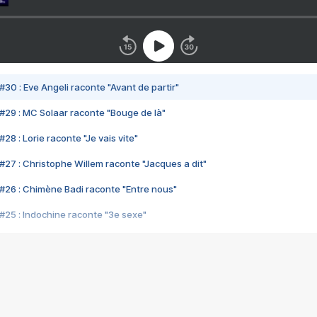
#30 : Eve Angeli raconte "Avant de partir"
#29 : MC Solaar raconte "Bouge de là"
28 : Lorie raconte "Je vais vite"
#27 : Christophe Willem raconte "Jacques a dit"
#26 : Chimène Badi raconte "Entre nous"
#25 : Indochine raconte "3e sexe"
#24 : Zaho raconte "C'est chelou"
#23 : Patrick Bruel raconte "Au café des délices"
#22 : Kyo raconte "Le chemin"
#21 : Nolwenn Leroy raconte "Cassé"