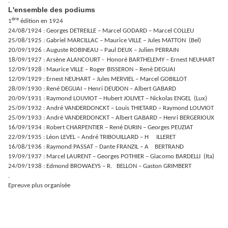
.
L'ensemble des podiums
ère
1
édition en 1924
24/08/1924 : Georges DETREILLE – Marcel GODARD – Marcel COLLEU
25/08/1925 : Gabriel MARCILLAC – Maurice VILLE – Jules MATTON (Bel)
20/09/1926 : Auguste ROBINEAU – Paul DEUX – Julien PERRAIN
18/09/1927 : Arsène ALANCOURT - Honoré BARTHELEMY – Ernest NEUHART
12/09/1928 : Maurice VILLE – Roger BISSERON – René DEGUAI
12/09/1929 : Ernest NEUHART – Jules MERVIEL – Marcel GOBILLOT
28/09/1930 : René DEGUAI – Henri DEUDON – Albert GABARD
20/09/1931 : Raymond LOUVIOT – Hubert JOLIVET – Nickolas ENGEL (Lux)
25/09/1932 : André VANDERDONCKT – Louis THIETARD – Raymond LOUVIOT
25/09/1933 : André VANDERDONCKT – Albert GABARD – Henri BERGERIOUX
16/09/1934 : Robert CHARPENTIER – René DURIN – Georges PEUZIAT
22/09/1935 : Léon LEVEL – André TRIBOUILLARD – H ILLERET
16/08/1936 : Raymond PASSAT – Dante FRANZIL – A BERTRAND
19/09/1937 : Marcel LAURENT – Georges POTHIER – Giacomo BARDELLI (Ita)
24/09/1938 : Edmond BROWAEYS – R. BELLON – Gaston GRIMBERT
.
Epreuve plus organisée