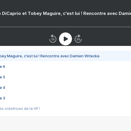
 DiCaprio et Tobey Maguire, c'est lui ! Rencontre avec Dam
bey Maguire, c'est lui ! Rencontre avec Damien Witecka
e 6
e 5
e 4
e 3
s créatrices de la VF !
e 2
e 1