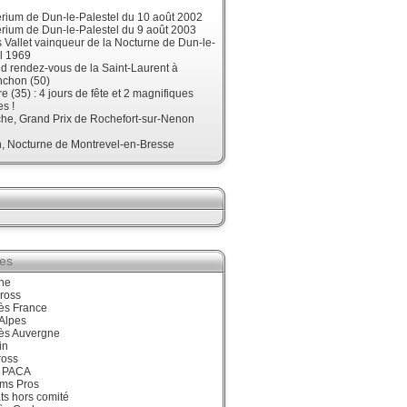
érium de Dun-le-Palestel du 10 août 2002
érium de Dun-le-Palestel du 9 août 2003
 Vallet vainqueur de la Nocturne de Dun-le-
l 1969
d rendez-vous de la Saint-Laurent à
nchon (50)
re (35) : 4 jours de fête et 2 magnifiques
s !
he, Grand Prix de Rochefort-sur-Nenon
, Nocturne de Montrevel-en-Bresse
ies
ne
ross
ès France
Alpes
ès Auvergne
in
ross
 PACA
ums Pros
ts hors comité