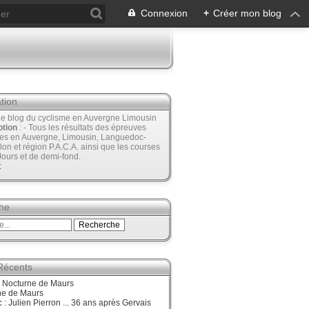
Connexion
+
Créer mon blog
tion
Le blog du cyclisme en Auvergne Limousin
ption
: - Tous les résultats des épreuves
ées en Auvergne, Limousin, Languedoc-
lon et région P.A.C.A. ainsi que les courses
Jours et de demi-fond.
t
he
 Récents
, Nocturne de Maurs
ne de Maurs
 : Julien Pierron ... 36 ans après Gervais