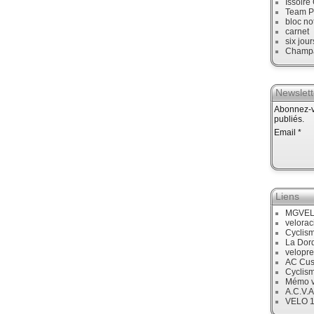
Issoire
Team P
bloc no
carnet
six jour
Champ
Newslett
Abonnez-vo
publiés.
Email
Liens
MGVE
velora
Cyclis
La Dor
velopre
AC Cus
Cyclis
Mémo v
A.C.V.A
VELO 