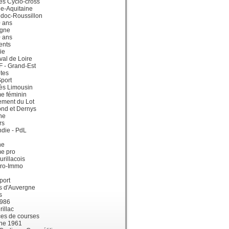
ès Cyclo-cross
e-Aquitaine
doc-Roussillon
0 ans
gne
0 ans
ents
ie
val de Loire
dF - Grand-Est
tes
port
ès Limousin
e féminin
ement du Lot
ond et Dernys
ne
rs
die - PdL
ne
me pro
urillacois
ro-Immo
port
s d'Auvergne
s
1986
illac
es de courses
ne 1961