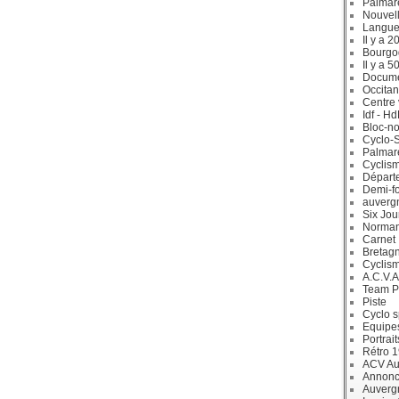
Palmar
Nouvell
Langue
Il y a 2
Bourgo
Il y a 5
Docum
Occitan
Centre 
Idf - H
Bloc-no
Cyclo-S
Palmar
Cyclism
Départ
Demi-f
auverg
Six Jou
Norman
Carnet
Bretag
Cyclis
A.C.V.A
Team P
Piste
Cyclo s
Equipe
Portrait
Rétro 
ACV Aur
Annonc
Auverg