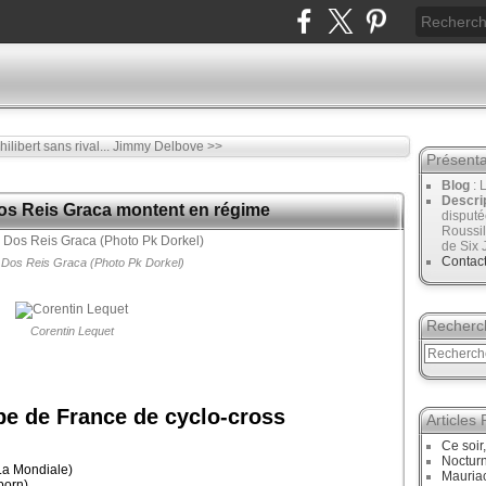
ilibert sans rival...
Jimmy Delbove >>
Présenta
Blog
: 
Descri
os Reis Graca montent en régime
disput
Roussil
de Six 
Contac
Dos Reis Graca (Photo Pk Dorkel)
Recherc
Corentin Lequet
e de France de cyclo-cross
Articles
Ce soir
Noctur
a Mondiale)
Mauriac
born)