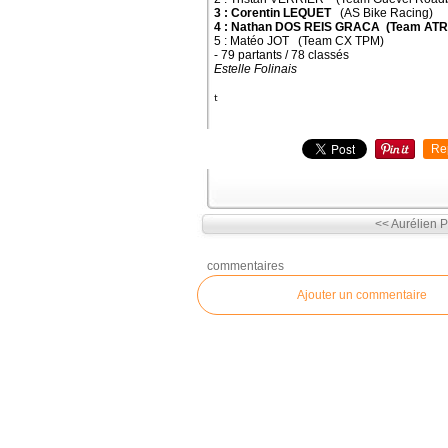
3 : Corentin LEQUET
(AS Bike Racing)
4 : Nathan DOS REIS
GRACA (Team ATRI
5 : Matéo JOT (Team CX TPM)
- 79 partants / 78 classés
Estelle Folinais
t
Re
<< Aurélien Ph
commentaires
Ajouter un commentaire