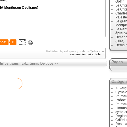
Goffin
Le Crit
A Montluçon Cyclisme)
Le Crit
Charles
Paleste
Le gran
Montpi
Le Pert
épreuve
Dimanc
(Jura)
post
0
Demain
Published by veloquercy
-
dans
Cyclo-cross
commenter cet article
…
Pages
ilibert sans rival...
Jimmy Delbove >>
Catégor
Auverg
Cyclo-c
Palmar
Rhône 
Palmar
Limous
cyclo-c
Région
Critéri
Résulta