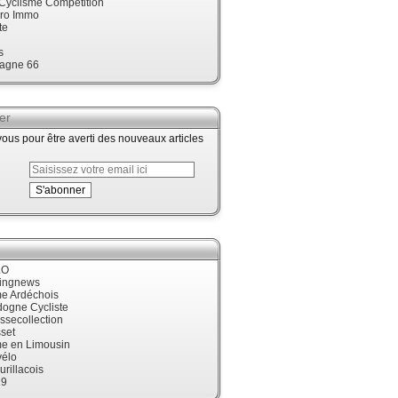
 Cyclisme Compétition
ro Immo
te
s
agne 66
er
us pour être averti des nouveaux articles
LO
cingnews
me Ardéchois
dogne Cycliste
ssecollection
set
me en Limousin
élo
urillacois
19