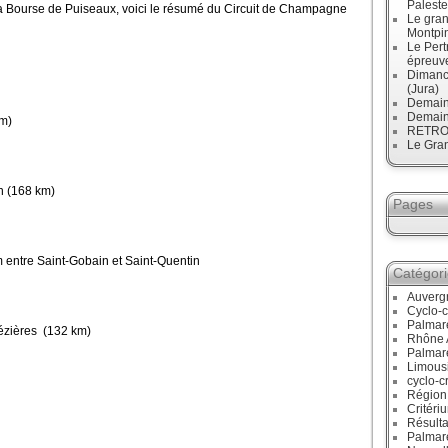
Paleste
a Bourse de Puiseaux, voici le résumé du Circuit de Champagne
Le gran
Montpi
Le Pert
épreuve
Dimanc
(Jura)
Demain
Demain
km)
RETRO :
Le Gran
n (168 km)
Pages
 entre Saint-Gobain et Saint-Quentin
Catégor
Auverg
Cyclo-c
Palmar
Mézières (132 km)
Rhône 
Palmar
Limous
cyclo-c
Région
Critéri
Résulta
Palmar