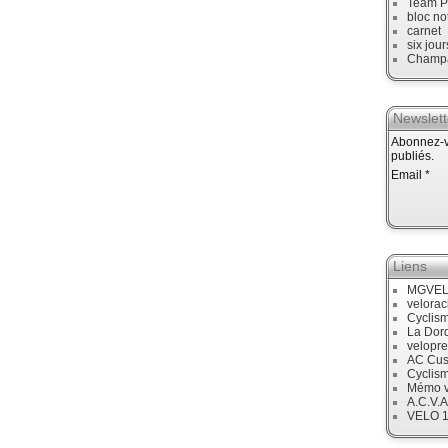
Team P
bloc no
carnet
six jour
Champ
Newslett
Abonnez-vo
publiés.
Email
Liens
MGVE
velora
Cyclis
La Dor
velopre
AC Cus
Cyclis
Mémo v
A.C.V.A
VELO 