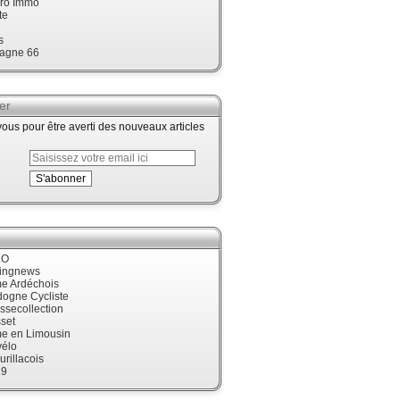
ro Immo
te
s
agne 66
er
us pour être averti des nouveaux articles
LO
cingnews
me Ardéchois
dogne Cycliste
ssecollection
set
me en Limousin
élo
urillacois
19