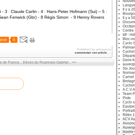
Nouvell
Langue
Il y a 2
ti - 3 : Claude Carlin - 4 : Hans-Peter Hofmann (Sui) – 5 :
Bourgo
 Sean Fenwick (Gbr) - 8 Régis Simon
-
9 Henny Rovers
Il y a 5
Docum
Occitan
Centre 
Idf - H
Bloc-no
post
0
Cyclo-S
Palmar
Published by veloquercy
Cyclism
commenter cet article
…
Départ
Demi-f
e de France...
Décès du Roannais Gabriel... >>
auverg
Six Jou
Norman
Carnet
Bretag
Cyclis
A.C.V.A
Team P
Piste
Cyclo s
Equipe
Portrait
Rétro 
ACV Aur
Annonc
Auverg
Issoire