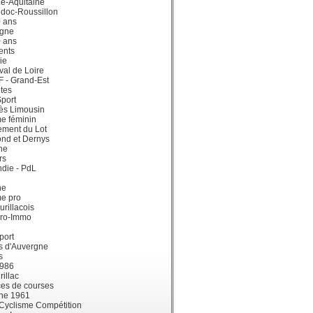
e-Aquitaine
doc-Roussillon
0 ans
gne
0 ans
ents
ie
val de Loire
dF - Grand-Est
tes
port
ès Limousin
e féminin
ement du Lot
ond et Dernys
ne
rs
die - PdL
ne
me pro
urillacois
ro-Immo
port
s d'Auvergne
s
1986
illac
es de courses
ne 1961
 Cyclisme Compétition