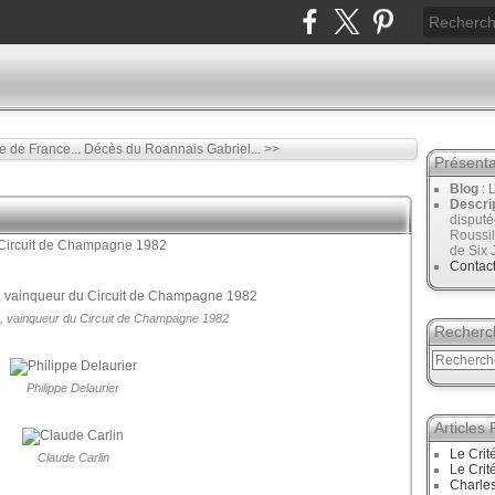
e de France...
Décès du Roannais Gabriel... >>
Présenta
Blog
: 
Descri
disput
Roussil
de Six 
Contac
e, vainqueur du Circuit de Champagne 1982
Recherc
Philippe Delaurier
Articles
Le Crit
Claude Carlin
Le Crit
Charles