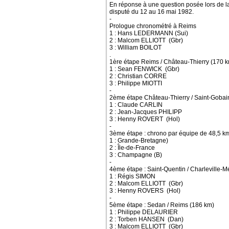
En réponse à une question posée lors de l
disputé du 12 au 16 mai 1982.
-
Prologue chronométré à Reims
1 : Hans LEDERMANN (Sui)
2 : Malcom ELLIOTT (Gbr)
3 : William BOILOT
.
1ère étape Reims / Château-Thierry (170 
1 : Sean FENWICK (Gbr)
2 : Christian CORRE
3 : Philippe MIOTTI
-
2ème étape Château-Thierry / Saint-Gobai
1 : Claude CARLIN
2 : Jean-Jacques PHILIPP
3 : Henny ROVERT (Hol)
-
3ème étape : chrono par équipe de 48,5 km
1 : Grande-Bretagne)
2 : Île-de-France
3 : Champagne (B)
-
4ème étape : Saint-Quentin / Charleville-
1 : Régis SIMON
2 : Malcom ELLIOTT (Gbr)
3 : Henny ROVERS (Hol)
-
5ème étape : Sedan / Reims (186 km)
1 : Philippe DELAURIER
2 : Torben HANSEN (Dan)
3 : Malcom ELLIOTT (Gbr)