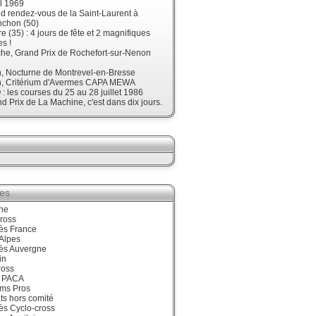
l 1969
d rendez-vous de la Saint-Laurent à
nchon (50)
re (35) : 4 jours de fête et 2 magnifiques
s !
he, Grand Prix de Rochefort-sur-Nenon
, Nocturne de Montrevel-en-Bresse
, Critérium d'Avermes CAPA MEWA
 les courses du 25 au 28 juillet 1986
d Prix de La Machine, c'est dans dix jours.
ies
ne
ross
ès France
Alpes
ès Auvergne
in
ross
 PACA
ums Pros
ts hors comité
ès Cyclo-cross