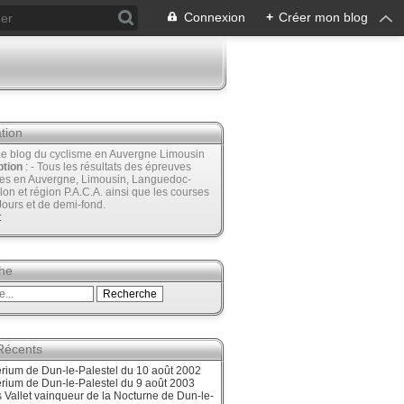
Connexion
+
Créer mon blog
tion
Le blog du cyclisme en Auvergne Limousin
ption
: - Tous les résultats des épreuves
ées en Auvergne, Limousin, Languedoc-
lon et région P.A.C.A. ainsi que les courses
Jours et de demi-fond.
t
he
 Récents
érium de Dun-le-Palestel du 10 août 2002
érium de Dun-le-Palestel du 9 août 2003
 Vallet vainqueur de la Nocturne de Dun-le-