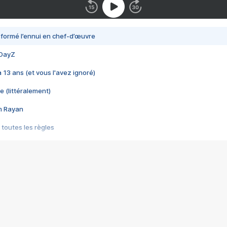
nsformé l’ennui en chef-d’œuvre
 DayZ
 a 13 ans (et vous l'avez ignoré)
e (littéralement)
im Rayan
 toutes les règles
s les jeux vidéo
us choquant de Rockstar ? - Le scandale BULLY
e plus moche de Steam
du RÊVE tourne au CAUCHEMAR
pendant 8 heures