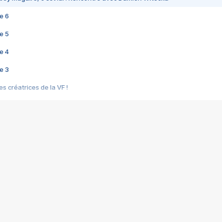
e 6
e 5
e 4
e 3
s créatrices de la VF !
e 2
e 1
e Mektoub My Love arrive enfin ! Rencontre avec Shaïn Boumedine et Sal
i : après Toni en famille
elle réalise le bouleversant Dites lui que je l'aime
ais ! Rencontre autour de Vie privée de Rebecca Zlotowski
 de Marguerite, Grave... Rencontre avec Ella Rumpf