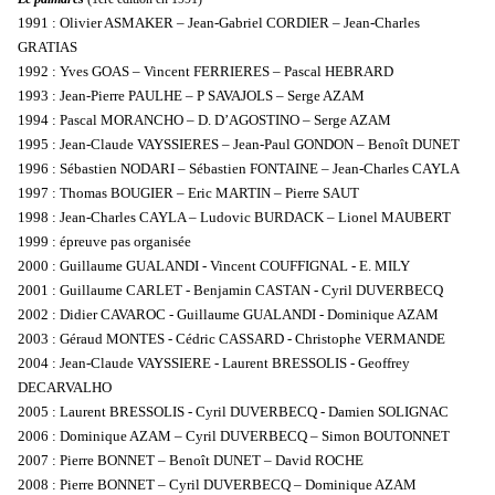
1991 : Olivier ASMAKER – Jean-Gabriel CORDIER – Jean-Charles
GRATIAS
1992 : Yves GOAS – Vincent FERRIERES – Pascal HEBRARD
1993 : Jean-Pierre PAULHE – P SAVAJOLS – Serge AZAM
1994 : Pascal MORANCHO – D. D’AGOSTINO – Serge AZAM
1995 : Jean-Claude VAYSSIERES – Jean-Paul GONDON – Benoît DUNET
1996 : Sébastien NODARI – Sébastien FONTAINE – Jean-Charles CAYLA
1997 : Thomas BOUGIER – Eric MARTIN – Pierre SAUT
1998 : Jean-Charles CAYLA – Ludovic BURDACK – Lionel MAUBERT
1999 : épreuve pas organisée
2000 : Guillaume GUALANDI - Vincent COUFFIGNAL - E. MILY
2001 : Guillaume CARLET - Benjamin CASTAN - Cyril DUVERBECQ
2002 : Didier CAVAROC - Guillaume GUALANDI - Dominique AZAM
2003 : Géraud MONTES - Cédric CASSARD - Christophe VERMANDE
2004 : Jean-Claude VAYSSIERE - Laurent BRESSOLIS - Geoffrey
DECARVALHO
2005 : Laurent BRESSOLIS - Cyril DUVERBECQ - Damien SOLIGNAC
2006 : Dominique AZAM – Cyril DUVERBECQ – Simon BOUTONNET
2007 : Pierre BONNET – Benoît DUNET – David ROCHE
2008 : Pierre BONNET – Cyril DUVERBECQ – Dominique AZAM