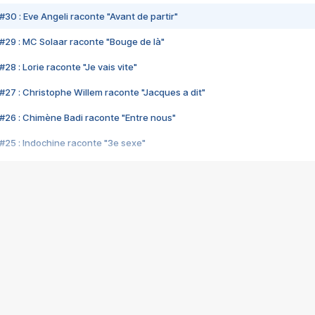
#30 : Eve Angeli raconte "Avant de partir"
#29 : MC Solaar raconte "Bouge de là"
28 : Lorie raconte "Je vais vite"
#27 : Christophe Willem raconte "Jacques a dit"
#26 : Chimène Badi raconte "Entre nous"
#25 : Indochine raconte "3e sexe"
#24 : Zaho raconte "C'est chelou"
#23 : Patrick Bruel raconte "Au café des délices"
#22 : Kyo raconte "Le chemin"
#21 : Nolwenn Leroy raconte "Cassé"
#20 : Patrick Hernandez raconte "Born to be alive"
#19 : Lorie raconte "Près de moi"