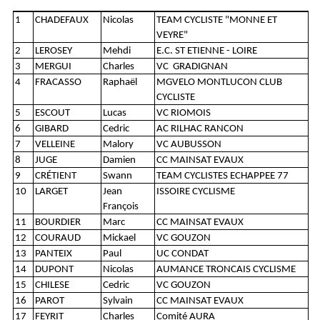
1
CHADEFAUX
Nicolas
TEAM CYCLISTE "MONNE ET
VEYRE"
2
LEROSEY
Mehdi
E.C. ST ETIENNE - LOIRE
3
MERGUI
Charles
VC GRADIGNAN
4
FRACASSO
Raphaël
MGVELO MONTLUCON CLUB
CYCLISTE
5
ESCOUT
Lucas
VC RIOMOIS
6
GIBARD
Cedric
AC RILHAC RANCON
7
VELLEINE
Malory
VC AUBUSSON
8
JUGE
Damien
CC MAINSAT EVAUX
9
CRÉTIENT
Swann
TEAM CYCLISTES ECHAPPEE 77
10
LARGET
Jean
ISSOIRE CYCLISME
François
11
BOURDIER
Marc
CC MAINSAT EVAUX
12
COURAUD
Mickael
VC GOUZON
13
PANTEIX
Paul
UC CONDAT
14
DUPONT
Nicolas
AUMANCE TRONCAIS CYCLISME
15
CHILESE
Cedric
VC GOUZON
16
PAROT
Sylvain
CC MAINSAT EVAUX
17
FEYRIT
Charles
Comité AURA