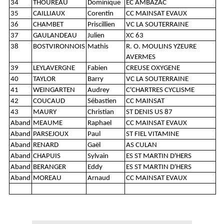
34
THOUREAU
Dominique
EC AMBAZAC
35
CAILLIAUX
Corentin
CC MAINSAT EVAUX
36
CHAMBET
Priscillien
VC LA SOUTERRAINE
37
GAULANDEAU
Julien
XC 63
38
BOSTVIRONNOIS
Mathis
R. O. MOULINS YZEURE
AVERMES
39
LEYLAVERGNE
Fabien
CREUSE OXYGENE
40
TAYLOR
Barry
VC LA SOUTERRAINE
41
WEINGARTEN
Audrey
C'CHARTRES CYCLISME
42
COUCAUD
Sébastien
CC MAINSAT
43
MAURY
Christian
ST DENIS US 87
Aband
MEAUME
Raphael
CC MAINSAT EVAUX
Aband
PARSEJOUX
Paul
ST FIEL VITAMINE
Aband
RENARD
Gaël
AS CULAN
Aband
CHAPUIS
Sylvain
ES ST MARTIN D'HERS
Aband
BERANGER
Eddy
ES ST MARTIN D'HERS
Aband
MOREAU
Arnaud
CC MAINSAT EVAUX