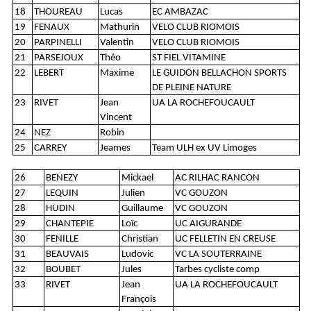
18
THOUREAU
Lucas
EC AMBAZAC
19
FENAUX
Mathurin
VELO CLUB RIOMOIS
20
PARPINELLI
Valentin
VELO CLUB RIOMOIS
21
PARSEJOUX
Théo
ST FIEL VITAMINE
22
LEBERT
Maxime
LE GUIDON BELLACHON SPORTS
DE PLEINE NATURE
23
RIVET
Jean
UA LA ROCHEFOUCAULT
Vincent
24
NEZ
Robin
25
CARREY
Jeames
Team ULH ex UV Limoges
26
BENEZY
Mickael
AC RILHAC RANCON
27
LEQUIN
Julien
VC GOUZON
28
HUDIN
Guillaume
VC GOUZON
29
CHANTEPIE
Loïc
UC AIGURANDE
30
FENILLE
Christian
UC FELLETIN EN CREUSE
31
BEAUVAIS
Ludovic
VC LA SOUTERRAINE
32
BOUBET
Jules
Tarbes cycliste comp
33
RIVET
Jean
UA LA ROCHEFOUCAULT
François