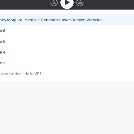
bey Maguire, c'est lui ! Rencontre avec Damien Witecka
e 6
e 5
e 4
e 3
s créatrices de la VF !
e 2
e 1
e Mektoub My Love arrive enfin ! Rencontre avec Shaïn Boumedine et Sal
i : après Toni en famille
elle réalise le bouleversant Dites lui que je l'aime