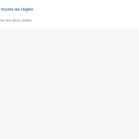
 toutes les règles
s les jeux vidéo
us choquant de Rockstar ? - Le scandale BULLY
e plus moche de Steam
du RÊVE tourne au CAUCHEMAR
pendant 8 heures
it… à tort
umiliés par un jeu vidéo
ire - Final Fantasy 8
ti un empire - Age of Empires
story DOFUS
tard, il crée l'un des pires jeux de tous les temps, MindsEye.