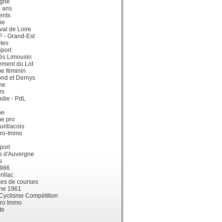
gne
0 ans
ents
ie
val de Loire
dF - Grand-Est
tes
port
ès Limousin
ement du Lot
e féminin
ond et Dernys
ne
rs
die - PdL
ne
me pro
urillacois
ro-Immo
port
s d'Auvergne
s
1986
illac
es de courses
ne 1961
 Cyclisme Compétition
ro Immo
te