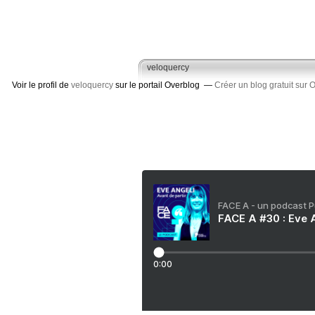
veloquercy
Voir le profil de
veloquercy
sur le portail Overblog
Créer un blog gratuit sur 
FACE A - un podcast 
FACE A #30 : Eve A
0:00