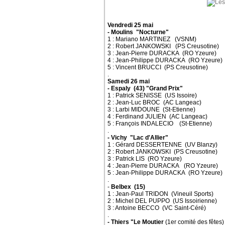
Vendredi 25 mai
- Moulins "Nocturne"
1 : Mariano MARTINEZ (VSNM)
2 : Robert JANKOWSKI (PS Creusotine)
3 : Jean-Pierre DURACKA (RO Yzeure)
4 : Jean-Philippe DURACKA (RO Yzeure)
5 : Vincent BRUCCI (PS Creusotine)
.
Samedi 26 mai
- Espaly (43) "Grand Prix"
1 : Patrick SENISSE (US Issoire)
2 : Jean-Luc BROC (AC Langeac)
3 : Larbi MIDOUNE (St-Etienne)
4 : Ferdinand JULIEN (AC Langeac)
5 : François INDALECIO (St-Etienne)
.
- Vichy "Lac d'Allier"
1 : Gérard DESSERTENNE (UV Blanzy)
2 : Robert JANKOWSKI (PS Creusotine)
3 : Patrick LIS (RO Yzeure)
4 : Jean-Pierre DURACKA (RO Yzeure)
5 : Jean-Philippe DURACKA (RO Yzeure)
.
-
Belbex (15)
1 : Jean-Paul TRIDON (Vineuil Sports)
2 : Michel DEL PUPPO (US Issoirienne)
3 : Antoine BECCO (VC Saint-Céré)
.
- Thiers "Le Moutier
(1er comité des fêtes)