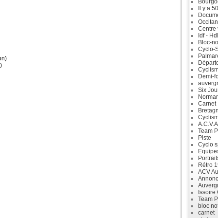
Bourgo
Il y a 5
Docum
Occitan
Centre 
Idf - H
Bloc-no
Cyclo-S
Palmar
on)
Départ
)
Cyclism
Demi-f
auverg
Six Jou
Norman
Carnet
Bretag
Cyclis
A.C.V.A
Team P
Piste
Cyclo s
Equipe
Portrait
Rétro 
ACV Aur
Annonc
Auverg
Issoire
Team P
bloc no
carnet