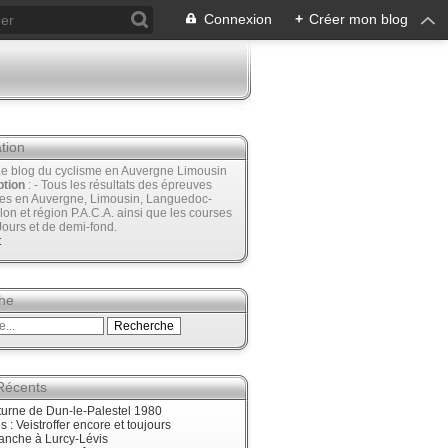
Connexion
+
Créer mon blog
tion
Le blog du cyclisme en Auvergne Limousin
ption
: - Tous les résultats des épreuves
ées en Auvergne, Limousin, Languedoc-
lon et région P.A.C.A. ainsi que les courses
Jours et de demi-fond.
t
he
 Récents
urne de Dun-le-Palestel 1980
 : Veistroffer encore et toujours
anche à Lurcy-Lévis