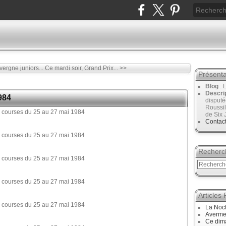
ergne juniors...
Ce mardi soir, Grand Prix... >>
Présenta
Blog
: 
Descri
984
disput
Roussil
de Six 
Contac
Recherc
Articles
La Noct
Avermes
Ce dim