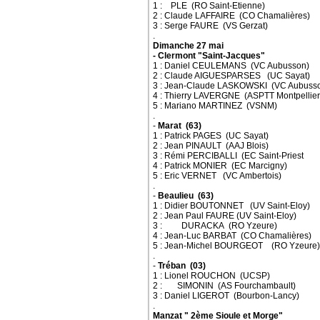
1 : PLE (RO Saint-Etienne)
2 : Claude LAFFAIRE (CO Chamalières)
3 : Serge FAURE (VS Gerzat)
.
Dimanche 27 mai
- Clermont "Saint-Jacques"
1 : Daniel CEULEMANS (VC Aubusson)
2 : Claude AIGUESPARSES (UC Sayat)
3 : Jean-Claude LASKOWSKI (VC Aubuss
4 : Thierry LAVERGNE (ASPTT Montpellier
5 : Mariano MARTINEZ (VSNM)
.
-
Marat (63)
1 : Patrick PAGES (UC Sayat)
2 : Jean PINAULT (AAJ Blois)
3 : Rémi PERCIBALLI (EC Saint-Priest
4 : Patrick MONIER (EC Marcigny)
5 : Eric VERNET (VC Ambertois)
.
-
Beaulieu (63)
1 : Didier BOUTONNET (UV Saint-Eloy)
2 : Jean Paul FAURE (UV Saint-Eloy)
3 : DURACKA (RO Yzeure)
4 : Jean-Luc BARBAT (CO Chamalières)
5 : Jean-Michel BOURGEOT (RO Yzeure)
.
-
Tréban (03)
1 : Lionel ROUCHON (UCSP)
2 : SIMONIN (AS Fourchambault)
3 : Daniel LIGEROT (Bourbon-Lancy)
.
Manzat " 2ème Sioule et Morge"