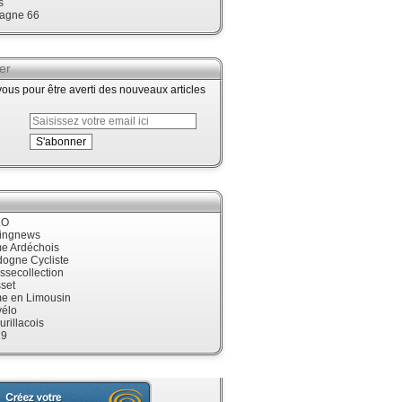
s
agne 66
er
us pour être averti des nouveaux articles
LO
cingnews
me Ardéchois
dogne Cycliste
ssecollection
set
me en Limousin
élo
urillacois
19