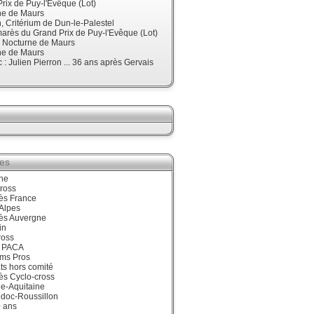
rix de Puy-l'Evêque (Lot)
ne de Maurs
 Critérium de Dun-le-Palestel
arès du Grand Prix de Puy-l'Evêque (Lot)
, Nocturne de Maurs
ne de Maurs
 : Julien Pierron ... 36 ans après Gervais
ies
ne
ross
ès France
Alpes
ès Auvergne
in
ross
 PACA
ums Pros
ts hors comité
ès Cyclo-cross
e-Aquitaine
doc-Roussillon
0 ans