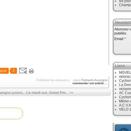
six jour
Champ
Newslett
Abonnez-vo
publiés.
Email
Liens
post
0
MGVE
velora
Published by veloquercy
-
dans
Palmarès Auvergne
Cyclis
commenter cet article
…
La Dor
velopre
ergne juniors...
Ce mardi soir, Grand Prix... >>
AC Cus
Cyclis
Mémo v
A.C.V.A
VELO 