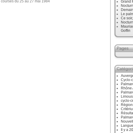
Grand P
Noctur
Demain,
Le palm
Ce soir
Noctur
Mauriac
Goffin
Pages
Catégor
Auverg
Cyclo-c
Palmar
Rhône 
Palmar
Limous
cyclo-c
Région
Critéri
Résulta
Palmar
Nouvell
Langue
Il y a 2