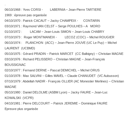
.
06/10/1968 : Yves CORSI - LABERNIA – Jean-Pierre TARTIERE
1969 : épreuve pas organisée
04/10/1970 : Patrick CACAUT – Jacky CHAMPEIX - CONTARIN
03/10/1971 : Raymond VAN CELST – Serge POULHES – A MORO
01/10/1972 : LACAM – Jean-Louis SIMON – Jean-Louis CHABRY
07/10/1973 : Roger MONTMANEIX - LECOZ (COC) – Michel ROUGIER
06/10/1974 : PLANCHON (ACC) – Jean-Pierre JOUVE (UC Le Puy) – Michel
LAURENT (UCBMD)
05/10/1975 : Gérard PRADIN – Patrick MARCET (CC Balbigny) – Christian MAGNE
03/10/1976 : Richard PELISSERO – Christian MAGNE – Jean-François
BOUSSIGNAC
02/10/1977 : Fernand DERNE – Pascal DEMICHEL – Michel ORUS
01/10/1978 : Max SALVINI – Gilles MAVEL – Claude CHANUDET (VC Aubusson)
07/10/1979 : Abdellah NADIR - François OLLIER (AC Monestier Merlines) – Christian
MAGNE
05/10/1980 : Daniel DELOLME (ASBM Lyon) – Jacky FAURE – Jean-Luc
KOWALSKI (VCPR)
04/10/1981 : Pierre DELCOURT – Patrick JEREMIE – Dominique FAURE
Epreuve plus organisée