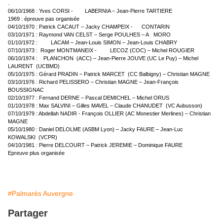
.
06/10/1968 : Yves CORSI - LABERNIA – Jean-Pierre TARTIERE
1969 : épreuve pas organisée
04/10/1970 : Patrick CACAUT – Jacky CHAMPEIX - CONTARIN
03/10/1971 : Raymond VAN CELST – Serge POULHES – A MORO
01/10/1972 : LACAM – Jean-Louis SIMON – Jean-Louis CHABRY
07/10/1973 : Roger MONTMANEIX - LECOZ (COC) – Michel ROUGIER
06/10/1974 : PLANCHON (ACC) – Jean-Pierre JOUVE (UC Le Puy) – Michel
LAURENT (UCBMD)
05/10/1975 : Gérard PRADIN – Patrick MARCET (CC Balbigny) – Christian MAGNE
03/10/1976 : Richard PELISSERO – Christian MAGNE – Jean-François
BOUSSIGNAC
02/10/1977 : Fernand DERNE – Pascal DEMICHEL – Michel ORUS
01/10/1978 : Max SALVINI – Gilles MAVEL – Claude CHANUDET (VC Aubusson)
07/10/1979 : Abdellah NADIR - François OLLIER (AC Monestier Merlines) – Christian
MAGNE
05/10/1980 : Daniel DELOLME (ASBM Lyon) – Jacky FAURE – Jean-Luc
KOWALSKI (VCPR)
04/10/1981 : Pierre DELCOURT – Patrick JEREMIE – Dominique FAURE
Epreuve plus organisée
#Palmarès Auvergne
Partager