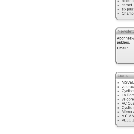
bloc no
carnet
six jour
Champ
Newslett
Abonnez-vo
publiés.
Email
Liens
MGVE
velora
Cyclis
La Dor
velopre
AC Cus
Cyclis
Mémo v
A.C.V.A
VELO 