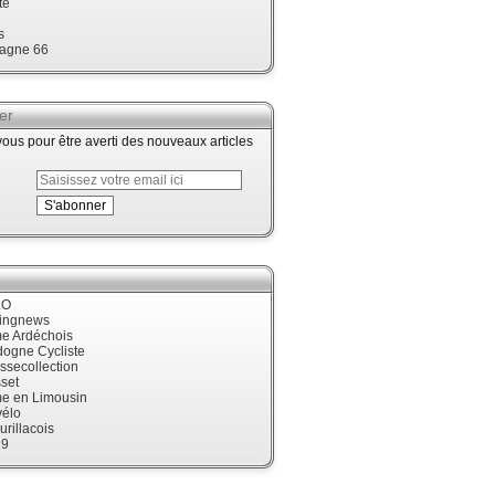
te
s
agne 66
er
us pour être averti des nouveaux articles
LO
cingnews
me Ardéchois
dogne Cycliste
ssecollection
set
me en Limousin
élo
urillacois
19