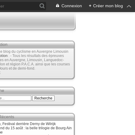
Connexion
+
Créer mon blog
tion
Le blog du cyclisme en Auvergne Limousin
ption
: - Tous les résultats des épreuves
ées en Auvergne, Limousin, Languedoc-
lon et région P.A.C.A. ainsi que les courses
Jours et de demi-fond.
t
he
 Récents
 Festival derrière Derny de Wilrijk
d du 15 août : la belle trilogie de Bourg Ain
me