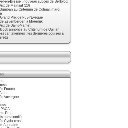
el-en-Bresse : nouveau succès de Bertolotti
rix de Mainsat (23)
Squiban au Critérium de Colmar, mardi
in
Grand Prix de Puy-l'Evêque
nde Zevenbergen à Moerdijk
Prix de Saint-Mamet
cock annoncé au Critérium de Quillan
s cantaliennes : les dernières courses à
erette
ies
ne
ross
ès France
Alpes
ès Auvergne
in
ross
 PACA
ums Pros
ts hors comité
ès Cyclo-cross
e-Aquitaine