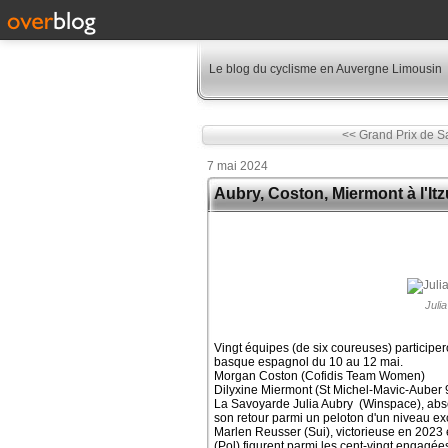
Le blog du cyclisme en Auvergne Limousin
<< Grand Prix de Sa
7 mai 2024
Aubry, Coston, Miermont à l'I
Juli
Vingt équipes (de six coureuses) participer
basque espagnol du 10 au 12 mai.
Morgan Coston (Cofidis Team Women)
Dilyxine Miermont (St Michel-Mavic-Auber 
La Savoyarde Julia Aubry (Winspace), abse
son retour parmi un peloton d'un niveau ex
Marlen Reusser (Sui), victorieuse en 2023
(Pol) figurent parmi les cent-vingt engagée