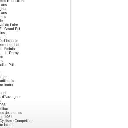
doc-Roussillon
0 ans
gne
0 ans
ents
ie
val de Loire
dF - Grand-Est
tes
port
ès Limousin
ement du Lot
e féminin
ond et Dernys
ne
rs
die - PdL
ne
me pro
urillacois
ro-Immo
port
s d'Auvergne
s
1986
illac
es de courses
ne 1961
 Cyclisme Compétition
ro Immo