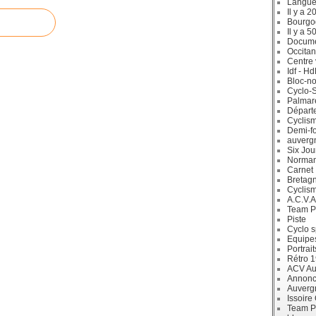
Langue
Il y a 2
Bourgo
Il y a 5
Docum
Occitan
Centre 
Idf - H
Bloc-no
Cyclo-S
Palmar
Départ
Cyclism
Demi-f
auverg
Six Jou
Norman
Carnet
Bretag
Cyclis
A.C.V.A
Team P
Piste
Cyclo s
Equipe
Portrait
Rétro 
ACV Aur
Annonc
Auverg
Issoire
Team P