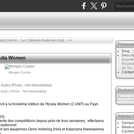
int-Cernin...
Le Critérium National s'est... >>
Présenta
Blog
: 
Descri
tzulia Women
disput
Roussil
de Six 
Contac
Morgan Coston
Recherc
a Aubry (Photo : Het Nieuwsblad)
ont à la troisième édition de l'Itzulia Women (2.UWT) au Pays
Articles
93)
nte des compétitions depuis près de trois semaines, effectuera
Demain,
ceptionnel.
Week-en
 et ses dauphines Demi Vollering (Hol) et Katarzyna Niewiadoma
Cyclis
s.