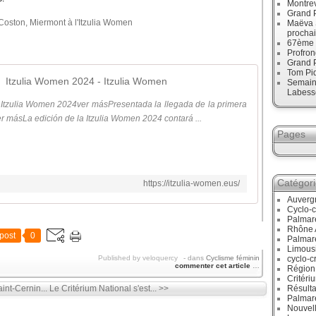
Montrev
Grand P
Maëva 
procha
67ème 
Profro
Grand 
Tom Pid
Itzulia Women 2024 - Itzulia Women
Semaine
Labess
la Itzulia Women 2024ver másPresentada la llegada de la primera
r másLa edición de la Itzulia Women 2024 contará ...
Pages
Catégor
https://itzulia-women.eus/
Auverg
Cyclo-c
Palmar
Rhône 
post
0
Palmar
Limous
Published by veloquercy
-
dans
Cyclisme féminin
cyclo-c
commenter cet article
…
Région
Critéri
int-Cernin...
Le Critérium National s'est... >>
Résulta
Palmar
Nouvell