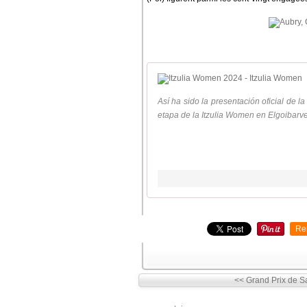
Así ha sido la presentación oficial de 
etapa de la Itzulia Women en Elgoibarve
Re
<< Grand Prix de Sa