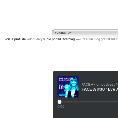
veloquercy
Voir le profil de
veloquercy
sur le portail Overblog
Créer un blog gratuit sur 
FACE A - un podcast 
FACE A #30 : Eve A
0:00