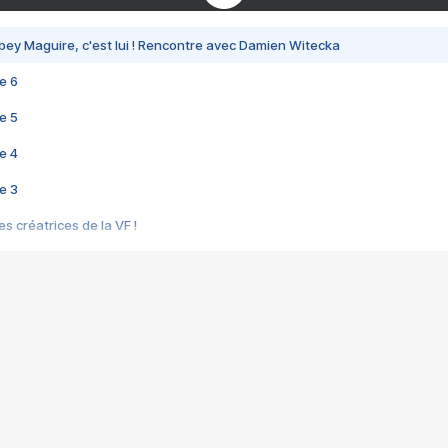
bey Maguire, c'est lui ! Rencontre avec Damien Witecka
e 6
e 5
e 4
e 3
s créatrices de la VF !
e 2
e 1
e Mektoub My Love arrive enfin ! Rencontre avec Shaïn Boumedine et Sal
i : après Toni en famille
elle réalise le bouleversant Dites lui que je l'aime
ais ! Rencontre autour de Vie privée de Rebecca Zlotowski