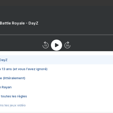
 Battle Royale - DayZ
 DayZ
 a 13 ans (et vous l'avez ignoré)
e (littéralement)
im Rayan
 toutes les règles
s les jeux vidéo