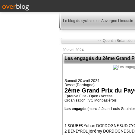
Le blog du cyclisme en Auvergne Limousin
<< Quentin Bréant dema
20 avril 2024
Les engagés du 2ème Grand Pr
Samedi 20 avril 2024
Besse (Dordogne)
2ème Grand Prix du Pay
Epreuve Elite / Open / Access
Organisation : VC Monpaziérois
.
Les engagés
(merci à Jean-Louis Gauthier
1 SOUBES Yohan DORDOGNE SUD CYC
2 BENEYROL Jérémy DORDOGNE SUD 