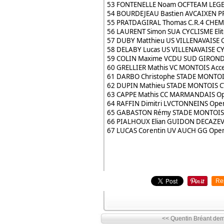
53 FONTENELLE Noam OCFTEAM LEGEN
54 BOURDEJEAU Bastien AVCAIXEN P
55 PRATDAGIRAL Thomas C.R.4 CHEM
56 LAURENT Simon SUA CYCLISME Eli
57 DUBY Matthieu US VILLENAVAISE 
58 DELABY Lucas US VILLENAVAISE CY
59 COLIN Maxime VCDU SUD GIRONDE
60 GRELLIER Mathis VC MONTOIS Acce
61 DARBO Christophe STADE MONTOI
62 DUPIN Mathieu STADE MONTOIS C
63 CAPPE Mathis CC MARMANDAIS Ope
64 RAFFIN Dimitri LVCTONNEINS Open
65 GABASTON Rémy STADE MONTOIS 
66 PIALHOUX Elian GUIDON DECAZEVI
67 LUCAS Corentin UV AUCH GG Open
Re
<< Quentin Bréant dema