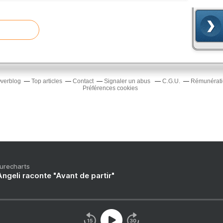
Overblog
Top articles
Contact
Signaler un abus
C.G.U.
Rémunératio
Préférences cookies
Purecharts
ngeli raconte "Avant de partir"