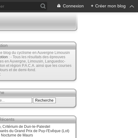
Connexion
+
Créer mon blog
tion
Le blog du cyclisme en Auvergne Limousin
ption
: - Tous les résultats des épreuves
ées en Auvergne, Limousin, Languedoc-
lon et région P.A.C.A. ainsi que les courses
Jours et de demi-fond.
t
he
 Récents
 Critérium de Dun-le-Palestel
arès du Grand Prix de Puy-l'Evêque (Lot)
, Nocturne de Maurs