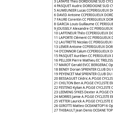
3 LATAPIE Théo DORDOGNE SUD CYCL
4 PASQUET Audric DORDOGNE SUD CY
5 AUMEUNIER Lucas CCPERIGUEUX D
6 DAVID Antoine CCPERIGUEUX DORD
7 FAURE Corentin CC PERIGUEUX DO
8 GARCIA Louis Guillaume CC PERIG
9 JOUSSELY Alexandre CC PERIGUEU
10 LAFFINEUR Théo CCPERIGUEUX DO
11 LAPORTE Clément CC PERIGUEUX D
12 LAUTRETTE Nicolas CC PERIGUEUX
13 LEMIR Antoine CCPERIGUEUX DOR
14 O’CONNOR Calum CCPERIGUEUX D
15 PASQUET Aurélien CC PERIGUEUX
16 PELLIER Pierre Mathieu EC TRELI
17 MAROT Gerald EVCC BERGERAC Ope
18 BENEY Dorian SPRINTER CLUB DU 
19 PEYENCET Mal SPRINTER CLUB DU 
20 BESSAGUET Cédric A.PO.GE CYCLIST
21 CHILTON Ben A.PO.GE CYCLISTE Elit
22 FESTINO Kylian A.PO.GE CYCLISTE 
23 LEEMING SYKES Dexter A.PO.GE CYC
24 MORRIS Jamie A.PO.GE CYCLISTE Eli
25 VETTER Laurick A.PO.GE CYCLISTE El
26 GIROTTI Matteo OCEANETOP16 Ope
27 THIBAULT Jean Denis OCEANE TOP 