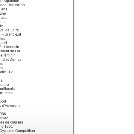
e-Aquitaine
doc-Roussillon
0 ans
gne
0 ans
ents
ie
val de Loire
dF - Grand-Est
tes
port
ès Limousin
ement du Lot
e féminin
ond et Dernys
ne
rs
die - PdL
ne
me pro
urillacois
ro-Immo
port
s d'Auvergne
s
1986
illac
es de courses
ne 1961
 Cyclisme Compétition