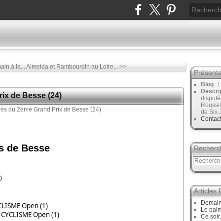
in à la...
Almeida et Rambourdin au Loire... >>
Présenta
Blog
: 
Descri
ix de Besse (24)
disput
Roussil
de Six 
Contac
s de Besse
Recherc
)
Articles
Demain,
LISME Open (1)
Le palm
CYCLISME Open (1)
Ce soir