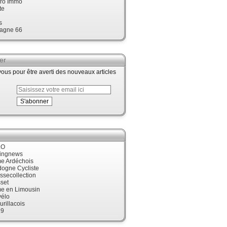
ro Immo
te
s
agne 66
er
us pour être averti des nouveaux articles
LO
cingnews
me Ardéchois
dogne Cycliste
ssecollection
set
me en Limousin
élo
urillacois
19