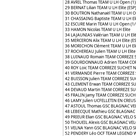
28 AVRIL Thomas TEAM U LH Open (1)
29 BERNAT Lilian TEAM U LH Elite (ESP
30 BOUTRON Nathanaël TEAM U LH Op
31 CHASSAING Baptiste TEAM U LH El
32 ESCURE Marin TEAM U LH Open (1/
33 HAMON Nicolas TEAM U LH Elite
34 LAJAUNIAS Valérian TEAM U LH Elit
35 MERCERON Alix TEAM U LH Elite (ES
36 MORICHON Clément TEAM U LH Eli
37 ROCHEREAU Julien TEAM U LH Elite 
38 LUINAUD Romain TEAM CORREZE S
39 GOURDONNAUD Adrien TEAM CORR
40 ROY Loic TEAM CORREZE SUCHET N
41 VERMANDE Pierre TEAM CORREZE S
42 BUISSON Julien TEAM CORREZE SU
43 CLEMENT Erwan TEAM CORREZE SU
44 DEVAUD Martin TEAM CORREZE SU
45 FRALIN Jamy TEAM CORREZE SUCH
46 LAMY Julien UCFELLETIN EN CREUS
47 ASTOUL Thomas GSC BLAGNAC VEL
48 LEBECQUE Mathieu GSC BLAGNAC V
49 PRIEUR Elian GSC BLAGNAC VELO S
50 THOUEIL Alexis GSC BLAGNAC VEL
51 VELNA Yann GSC BLAGNAC VELO SP
52 PENDERY Léo OCF TEAM LEGEND W