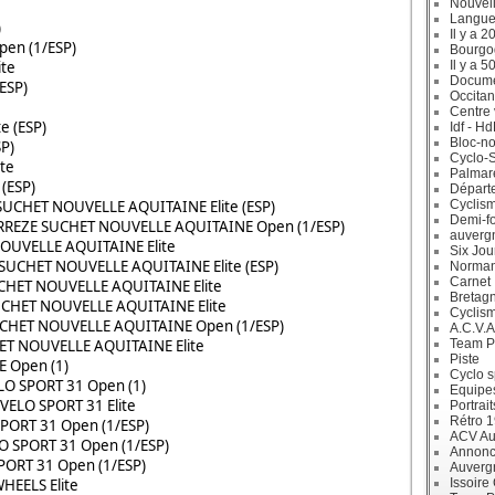
Nouvell
Langue
)
Il y a 2
en (1/ESP)
Bourgo
ite
Il y a 5
Docum
ESP)
Occitan
Centre 
e (ESP)
Idf - H
Bloc-no
P)
Cyclo-S
te
Palmar
(ESP)
Départ
UCHET NOUVELLE AQUITAINE Elite (ESP)
Cyclism
Demi-f
EZE SUCHET NOUVELLE AQUITAINE Open (1/ESP)
auverg
OUVELLE AQUITAINE Elite
Six Jou
UCHET NOUVELLE AQUITAINE Elite (ESP)
Norman
Carnet
CHET NOUVELLE AQUITAINE Elite
Bretag
CHET NOUVELLE AQUITAINE Elite
Cyclis
CHET NOUVELLE AQUITAINE Open (1/ESP)
A.C.V.A
ET NOUVELLE AQUITAINE Elite
Team P
Piste
E Open (1)
Cyclo s
O SPORT 31 Open (1)
Equipe
ELO SPORT 31 Elite
Portrait
Rétro 
PORT 31 Open (1/ESP)
ACV Aur
O SPORT 31 Open (1/ESP)
Annonc
ORT 31 Open (1/ESP)
Auverg
HEELS Elite
Issoire