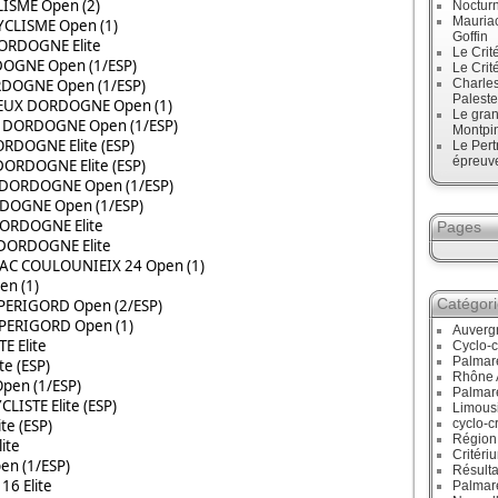
ISME Open (2)
Noctur
Mauriac
CLISME Open (1)
Goffin
ORDOGNE Elite
Le Crit
OGNE Open (1/ESP)
Le Crit
RDOGNE Open (1/ESP)
Charles
Paleste
UEUX DORDOGNE Open (1)
Le gran
X DORDOGNE Open (1/ESP)
Montpi
RDOGNE Elite (ESP)
Le Pert
épreuve
ORDOGNE Elite (ESP)
 DORDOGNE Open (1/ESP)
DOGNE Open (1/ESP)
ORDOGNE Elite
Pages
 DORDOGNE Elite
SSAC COULOUNIEIX 24 Open (1)
n (1)
Catégor
PERIGORD Open (2/ESP)
PERIGORD Open (1)
Auverg
E Elite
Cyclo-c
Palmar
e (ESP)
Rhône 
Open (1/ESP)
Palmar
LISTE Elite (ESP)
Limous
te (ESP)
cyclo-c
Région
ite
Critéri
n (1/ESP)
Résulta
16 Elite
Palmar