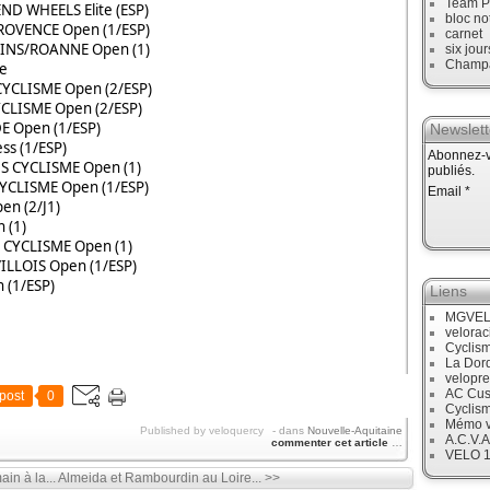
Team P
D WHEELS Elite (ESP)
bloc no
ROVENCE Open (1/ESP)
carnet
INS/ROANNE Open (1)
six jour
Champ
te
CYCLISME Open (2/ESP)
CLISME Open (2/ESP)
 Open (1/ESP)
Newslett
ss (1/ESP)
Abonnez-vo
S CYCLISME Open (1)
publiés.
YCLISME Open (1/ESP)
Email
n (2/J1)
 (1)
CYCLISME Open (1)
LLOIS Open (1/ESP)
 (1/ESP)
Liens
MGVE
velora
Cyclis
La Dor
velopre
AC Cus
post
0
Cyclis
Mémo v
Published by veloquercy
-
dans
Nouvelle-Aquitaine
A.C.V.A
commenter cet article
…
VELO 
in à la...
Almeida et Rambourdin au Loire... >>