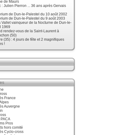
ne de Maurs
 : Julien Pierron ... 36 ans après Gervais
érium de Dun-le-Palestel du 10 août 2002
érium de Dun-le-Palestel du 9 août 2003
 Vallet vainqueur de la Nocturne de Dun-le-
l 1969
d rendez-vous de la Saint-Laurent à
nchon (50)
re (35) : 4 jours de fête et 2 magnifiques
s !
ies
ne
ross
ès France
Alpes
ès Auvergne
in
ross
 PACA
ums Pros
ts hors comité
ès Cyclo-cross