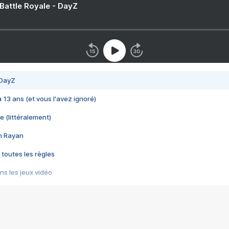
 Battle Royale - DayZ
 DayZ
 a 13 ans (et vous l'avez ignoré)
e (littéralement)
im Rayan
 toutes les règles
s les jeux vidéo
us choquant de Rockstar ? - Le scandale BULLY
e plus moche de Steam
du RÊVE tourne au CAUCHEMAR