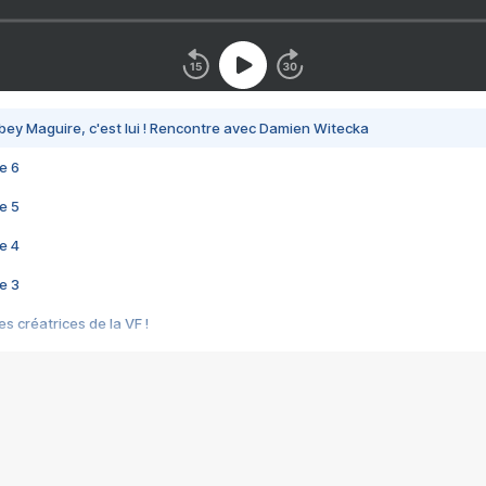
bey Maguire, c'est lui ! Rencontre avec Damien Witecka
e 6
e 5
e 4
e 3
s créatrices de la VF !
e 2
e 1
e Mektoub My Love arrive enfin ! Rencontre avec Shaïn Boumedine et Sal
i : après Toni en famille