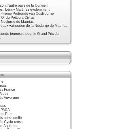
son, l'autre pays de la fourme !
ès : Lenny Martinez évidemment
, 44ème Profronde van Oostvoorne
'Or du Poitou à Civray
, Nocturne de Mauriac
beaux vainqueur de la Nocturne de Mauriac
onde jeunesse pour le Grand Prix de
t
ies
ne
ross
ès France
Alpes
ès Auvergne
in
ross
 PACA
ums Pros
ts hors comité
ès Cyclo-cross
e-Aquitaine