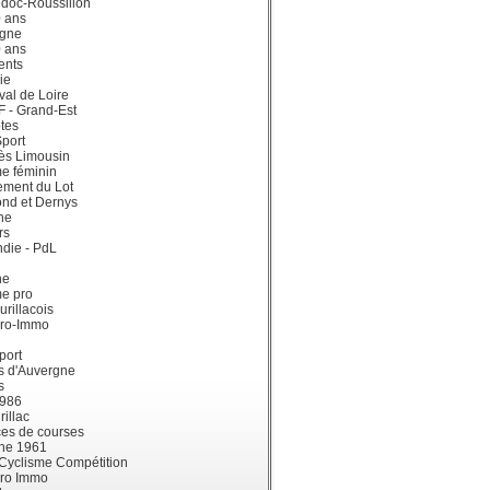
doc-Roussillon
0 ans
gne
0 ans
ents
ie
val de Loire
dF - Grand-Est
tes
port
ès Limousin
e féminin
ement du Lot
ond et Dernys
ne
rs
die - PdL
ne
me pro
urillacois
ro-Immo
port
s d'Auvergne
s
1986
illac
es de courses
ne 1961
 Cyclisme Compétition
ro Immo