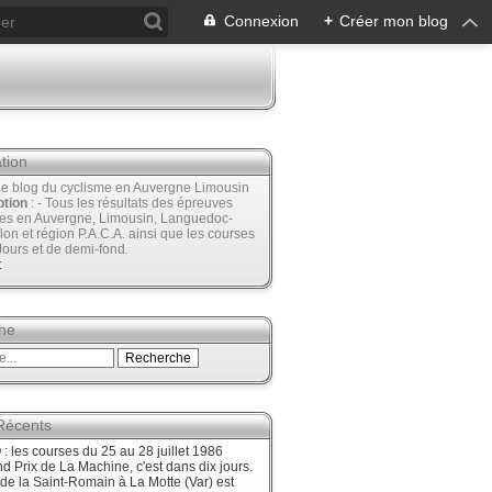
Connexion
+
Créer mon blog
tion
Le blog du cyclisme en Auvergne Limousin
ption
: - Tous les résultats des épreuves
ées en Auvergne, Limousin, Languedoc-
lon et région P.A.C.A. ainsi que les courses
Jours et de demi-fond.
t
he
 Récents
 les courses du 25 au 28 juillet 1986
d Prix de La Machine, c'est dans dix jours.
 de la Saint-Romain à La Motte (Var) est