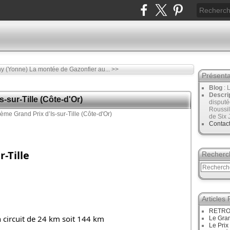
ny (Yonne)
La montée de Gazonfier au... >>
Présenta
Blog
: 
Descri
-sur-Tille (Côte-d'Or)
disput
Roussil
de Six 
Contac
-Tille
Recherc
Articles
RETRO :
 circuit de 24 km soit 144 km
Le Gran
Le Prix