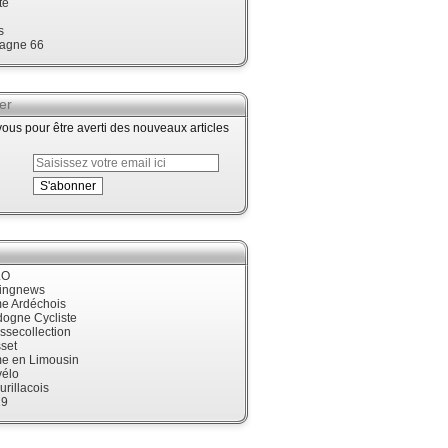
te
s
agne 66
er
us pour être averti des nouveaux articles
LO
cingnews
me Ardéchois
dogne Cycliste
ssecollection
set
me en Limousin
élo
urillacois
19