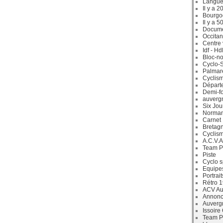
Langue
Il y a 2
Bourgo
Il y a 5
Docum
Occitan
Centre 
Idf - H
Bloc-no
Cyclo-S
Palmar
Cyclism
Départ
Demi-f
auverg
Six Jou
Norman
Carnet
Bretag
Cyclis
A.C.V.A
Team P
Piste
Cyclo s
Equipe
Portrait
Rétro 
ACV Aur
Annonc
Auverg
Issoire
Team P