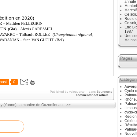
annulé
Montbri
Marcol
Ce soir
 édition en 2020)
Route d
Ce soir
ER – Mathieu PELLEGRIN
Eric Gi
TON (Gbr) – Alexis CARESMEL
1987
n NAVARRO – Thibault ROLLEE
(Championnat régional)
Une sec
 AVADANIAN – Sten VAN GUCHT (Bel)
Mainsa
Pages
Catégor
post
0
Auverg
Cyclo-c
Published by veloquercy
-
dans
Bourgogne
Palmar
commenter cet article
…
Rhône 
Palmar
ny (Yonne)
La montée de Gazonfier au... >>
Limous
cyclo-c
Région
Critéri
Résulta
Palmar
Nouvell