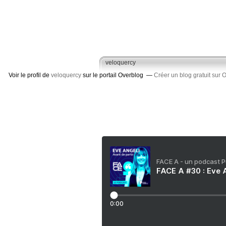
veloquercy
Voir le profil de
veloquercy
sur le portail Overblog
Créer un blog gratuit sur 
FACE A - un podcast 
FACE A #30 : Eve A
0:00