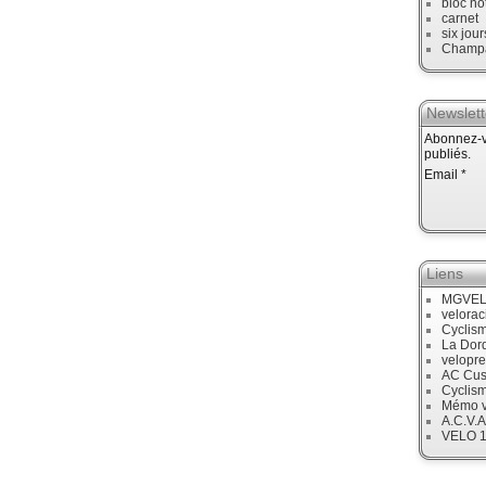
bloc no
carnet
six jour
Champ
Newslett
Abonnez-vo
publiés.
Email
Liens
MGVE
velora
Cyclis
La Dor
velopre
AC Cus
Cyclis
Mémo v
A.C.V.A
VELO 