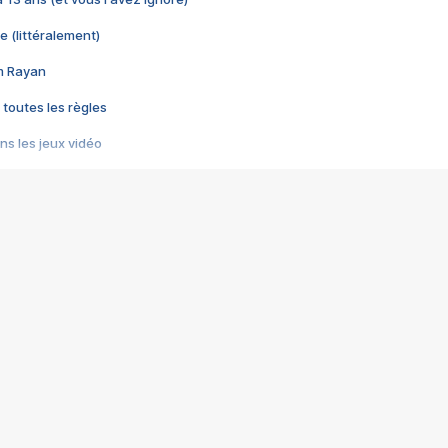
e (littéralement)
im Rayan
 toutes les règles
s les jeux vidéo
us choquant de Rockstar ? - Le scandale BULLY
e plus moche de Steam
du RÊVE tourne au CAUCHEMAR
pendant 8 heures
it… à tort
umiliés par un jeu vidéo
ire - Final Fantasy 8
ti un empire - Age of Empires