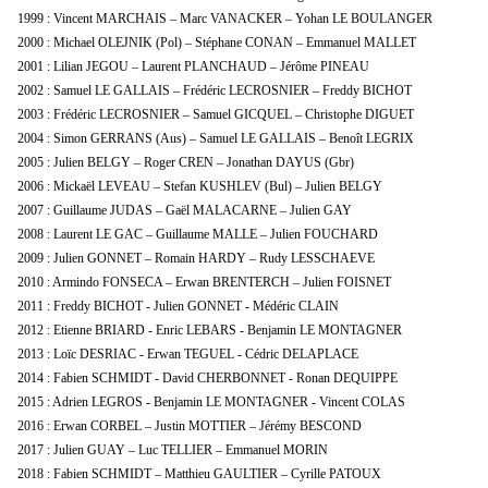
1999 : Vincent MARCHAIS – Marc VANACKER – Yohan LE BOULANGER
2000 : Michael OLEJNIK (Pol) – Stéphane CONAN – Emmanuel MALLET
2001 : Lilian JEGOU – Laurent PLANCHAUD – Jérôme PINEAU
2002 : Samuel LE GALLAIS – Frédéric LECROSNIER – Freddy BICHOT
2003 : Frédéric LECROSNIER – Samuel GICQUEL – Christophe DIGUET
2004 : Simon GERRANS (Aus) – Samuel LE GALLAIS – Benoît LEGRIX
2005 : Julien BELGY – Roger CREN – Jonathan DAYUS (Gbr)
2006 : Mickaël LEVEAU – Stefan KUSHLEV (Bul) – Julien BELGY
2007 : Guillaume JUDAS – Gaël MALACARNE – Julien GAY
2008 : Laurent LE GAC – Guillaume MALLE – Julien FOUCHARD
2009 : Julien GONNET – Romain HARDY – Rudy LESSCHAEVE
2010 : Armindo FONSECA – Erwan BRENTERCH – Julien FOISNET
2011 : Freddy BICHOT - Julien GONNET - Médéric CLAIN
2012 : Etienne BRIARD - Enric LEBARS - Benjamin LE MONTAGNER
2013 : Loïc DESRIAC - Erwan TEGUEL - Cédric DELAPLACE
2014 : Fabien SCHMIDT - David CHERBONNET - Ronan DEQUIPPE
2015 : Adrien LEGROS - Benjamin LE MONTAGNER - Vincent COLAS
2016 : Erwan CORBEL – Justin MOTTIER – Jérémy BESCOND
2017 : Julien GUAY – Luc TELLIER – Emmanuel MORIN
2018 : Fabien SCHMIDT – Matthieu GAULTIER – Cyrille PATOUX