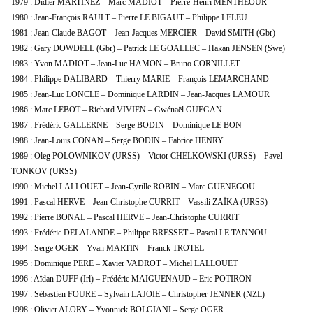
1979 : Didier MARTINEZ – Marc MADIOT – Pierre-Henri MENTHEOUR
1980 : Jean-François RAULT – Pierre LE BIGAUT – Philippe LELEU
1981 : Jean-Claude BAGOT – Jean-Jacques MERCIER – David SMITH (Gbr)
1982 : Gary DOWDELL (Gbr) – Patrick LE GOALLEC – Hakan JENSEN (Swe)
1983 : Yvon MADIOT – Jean-Luc HAMON – Bruno CORNILLET
1984 : Philippe DALIBARD – Thierry MARIE – François LEMARCHAND
1985 : Jean-Luc LONCLE – Dominique LARDIN – Jean-Jacques LAMOUR
1986 : Marc LEBOT – Richard VIVIEN – Gwénaël GUEGAN
1987 : Frédéric GALLERNE – Serge BODIN – Dominique LE BON
1988 : Jean-Louis CONAN – Serge BODIN – Fabrice HENRY
1989 : Oleg POLOWNIKOV (URSS) – Victor CHELKOWSKI (URSS) – Pavel
TONKOV (URSS)
1990 : Michel LALLOUET – Jean-Cyrille ROBIN – Marc GUENEGOU
1991 : Pascal HERVE – Jean-Christophe CURRIT – Vassili ZAÏKA (URSS)
1992 : Pierre BONAL – Pascal HERVE – Jean-Christophe CURRIT
1993 : Frédéric DELALANDE – Philippe BRESSET – Pascal LE TANNOU
1994 : Serge OGER – Yvan MARTIN – Franck TROTEL
1995 : Dominique PERE – Xavier VADROT – Michel LALLOUET
1996 : Aïdan DUFF (Irl) – Frédéric MAIGUENAUD – Eric POTIRON
1997 : Sébastien FOURE – Sylvain LAJOIE – Christopher JENNER (NZL)
1998 : Olivier ALORY – Yvonnick BOLGIANI – Serge OGER