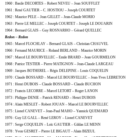
1960 : Basile DECORTES – Robert NEVEU – Jean SOUFFLET
1961 : René GAUTIER – C. HOSTIOU – Joseph COURTET
1962 : Maurice PELE – Jean GILLET – Jean-Claude MORIO
1963 : Pierre LE MELLEC – Joseph COURTET – Joseph LE DOUARIN
1964 : Bernard GLAIS – Guy ROSNARHO – Gérard QUELLEC
Redon – Redon
1965 : Marcel FLOCHLAY – Bernard GLAIS – Christian CHAUVEL
1966 : Fernand MAURICE – Roland BERLAND – Maurice MORIN
1967 : Marcel LE BOURVELLEC – Emile BRARD – Jean GOURMELON
1968 : Patrice TESTIER – Pierre MATIGNON – Jean-Claude LARGEAU
1969 : Jacques BOTHEREL – Régis DELEPINE – Louis COQUELIN
1970 : Claude BOSSARD – Marcel LE BOURVELLEC – Jean-Yves LEBRETON
1971 : Henri DUBOIS – Claude BOSSARD – Claude BUCHON
1972 : Francis LECORRE – Marcel LETORT – Roger LANON
1973 : Philippe DENIE – Patrick RENARD – Henri DUBOIS
1974 : Alain MESLET – Robert JOUAN – Marcel LE BOURVELLEC
1975 : Lionel CANEVET – Jean-Paul MAHO – Yannick QUEMARD
1976 : Guy LE GALL – René LEROY – Lionel CANEVET
1977 : Serge COQUELIN – Loïc GAUTIER – Gildas LE MENN
1978 : Yvon GESRET – Pierre LE BIGAUT – Alain BIZEUL