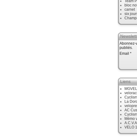
Team P
bloc no
carnet
six jour
Champ
Newslett
Abonnez-vo
publiés.
Email
Liens
MGVE
velora
Cyclis
La Dor
velopre
AC Cus
Cyclis
Mémo v
A.C.V.A
VELO 