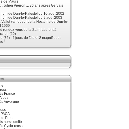
ne de Maurs
 : Julien Pierron ... 36 ans après Gervais
érium de Dun-le-Palestel du 10 août 2002
érium de Dun-le-Palestel du 9 août 2003
 Vallet vainqueur de la Nocturne de Dun-le-
l 1969
d rendez-vous de la Saint-Laurent à
nchon (50)
re (35) : 4 jours de fête et 2 magnifiques
s !
ies
ne
ross
ès France
Alpes
ès Auvergne
in
ross
 PACA
ums Pros
ts hors comité
ès Cyclo-cross