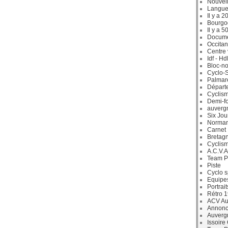
Nouvell
Langue
Il y a 2
Bourgo
Il y a 5
Docum
Occitan
Centre 
Idf - H
Bloc-no
Cyclo-S
Palmar
Départ
Cyclism
Demi-f
auverg
Six Jou
Norman
Carnet
Bretag
Cyclis
A.C.V.A
Team P
Piste
Cyclo s
Equipe
Portrait
Rétro 
ACV Aur
Annonc
Auverg
Issoire