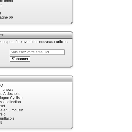
ro Immo
te
s
agne 66
er
us pour être averti des nouveaux articles
LO
cingnews
me Ardéchois
dogne Cycliste
ssecollection
set
me en Limousin
élo
urillacois
19