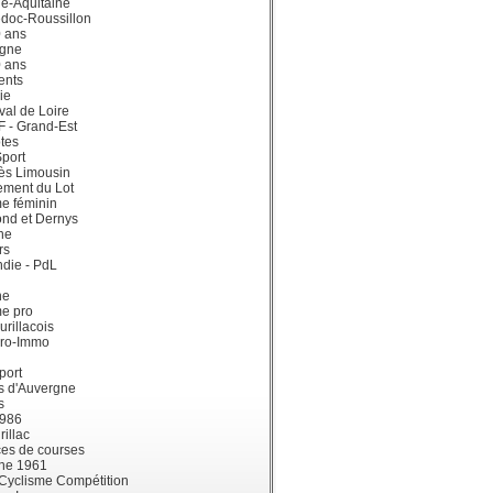
e-Aquitaine
doc-Roussillon
0 ans
gne
0 ans
ents
ie
val de Loire
dF - Grand-Est
tes
port
ès Limousin
ement du Lot
e féminin
ond et Dernys
ne
rs
die - PdL
ne
me pro
urillacois
ro-Immo
port
s d'Auvergne
s
1986
illac
es de courses
ne 1961
 Cyclisme Compétition