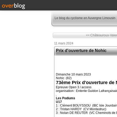
Le blog du cyclisme en Auvergne Limousin
<< Châteauroux-Valen
11 mars 2024
Prix d'ouverture de Nohic
Dimanche 10 mars 2023
Nohic (82)
73ème Prix d'ouverture de 
Epreuve Open 3 / access
organisation : Entente Guidon Lafrançaisai
.
Les Podiums
U17
1 : Clément BOUYSSOU (IBC Isle Jourdain
2 : Tristan HARDY (CV Montastruc)
3 : Nolan DE REUTER (VC Cheminots de B
.