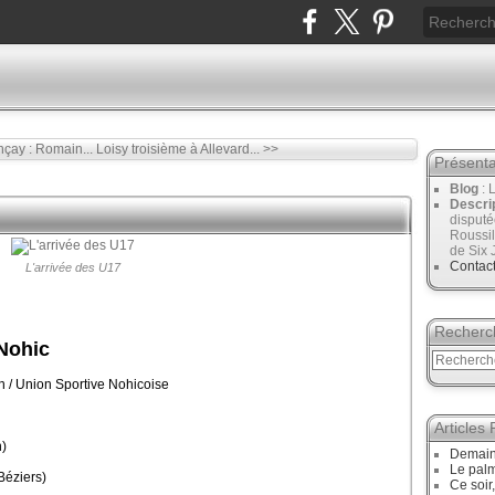
çay : Romain...
Loisy troisième à Allevard... >>
Présenta
Blog
: 
Descri
disput
Roussil
de Six 
Contac
L'arrivée des U17
Recherc
Nohic
n / Union Sportive Nohicoise
Articles
)
Demain,
Le palm
éziers)
Ce soir