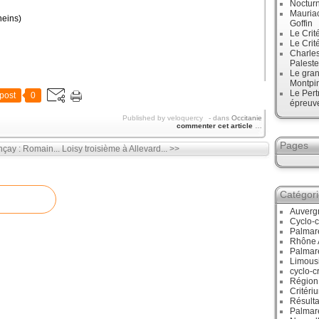
Noctur
Mauriac
eins)
Goffin
Le Crit
Le Crit
Charles
Paleste
Le gran
Montpi
Le Pert
post
0
épreuve
Published by veloquercy
-
dans
Occitanie
commenter cet article
…
Pages
çay : Romain...
Loisy troisième à Allevard... >>
Catégor
Auverg
Cyclo-c
Palmar
Rhône 
Palmar
Limous
cyclo-c
Région
Critéri
Résulta
Palmar