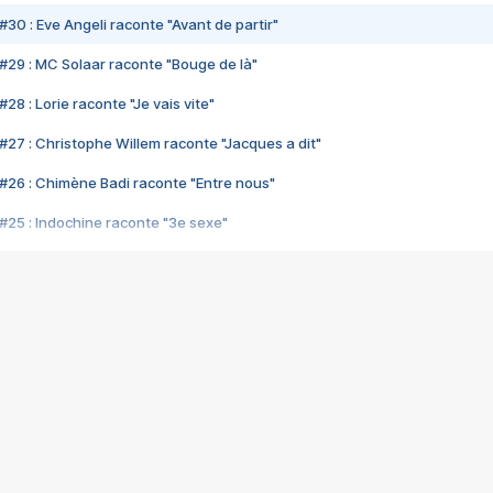
#30 : Eve Angeli raconte "Avant de partir"
#29 : MC Solaar raconte "Bouge de là"
28 : Lorie raconte "Je vais vite"
#27 : Christophe Willem raconte "Jacques a dit"
#26 : Chimène Badi raconte "Entre nous"
#25 : Indochine raconte "3e sexe"
#24 : Zaho raconte "C'est chelou"
#23 : Patrick Bruel raconte "Au café des délices"
#22 : Kyo raconte "Le chemin"
#21 : Nolwenn Leroy raconte "Cassé"
#20 : Patrick Hernandez raconte "Born to be alive"
#19 : Lorie raconte "Près de moi"