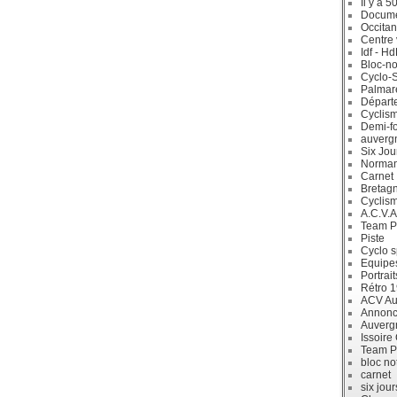
Il y a 5
Docum
Occitan
Centre 
Idf - H
Bloc-no
Cyclo-S
Palmar
Départ
Cyclism
Demi-f
auverg
Six Jou
Norman
Carnet
Bretag
Cyclis
A.C.V.A
Team P
Piste
Cyclo s
Equipe
Portrait
Rétro 
ACV Aur
Annonc
Auverg
Issoire
Team P
bloc no
carnet
six jour