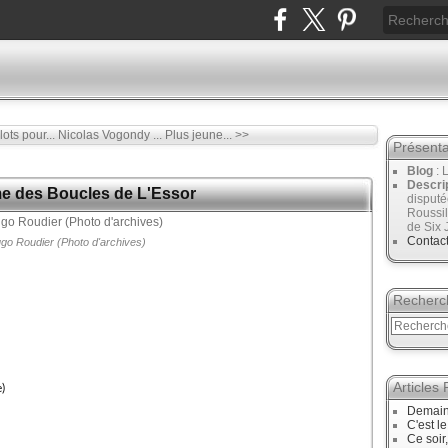
ts pour...
Nicolas Vogondy ... Plus jeune... >>
Présenta
Blog
: 
Descri
e des Boucles de L'Essor
disput
Roussil
de Six 
Contac
go Roudier (Photo d'archives)
Recherc
Articles
)
Demain
C'est l
Ce soir