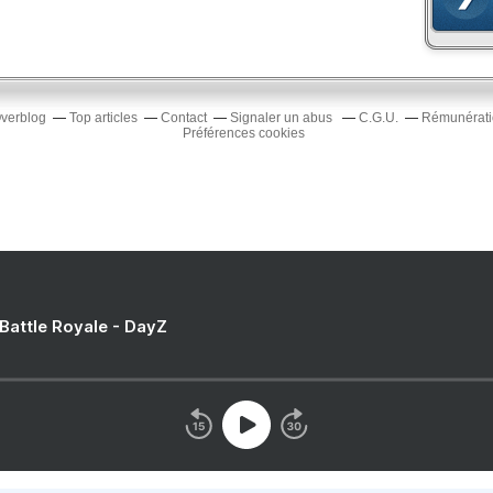
Overblog
Top articles
Contact
Signaler un abus
C.G.U.
Rémunératio
Préférences cookies
 Battle Royale - DayZ