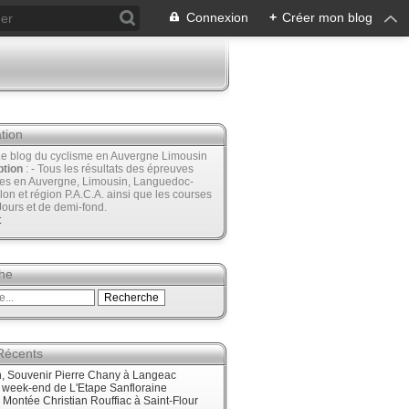
Connexion
+
Créer mon blog
tion
Le blog du cyclisme en Auvergne Limousin
ption
: - Tous les résultats des épreuves
ées en Auvergne, Limousin, Languedoc-
lon et région P.A.C.A. ainsi que les courses
Jours et de demi-fond.
t
he
 Récents
, Souvenir Pierre Chany à Langeac
e week-end de L'Etape Sanfloraine
, Montée Christian Rouffiac à Saint-Flour