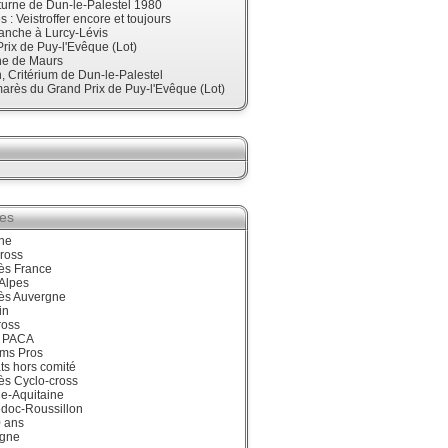
urne de Dun-le-Palestel 1980
 : Veistroffer encore et toujours
anche à Lurcy-Lévis
rix de Puy-l'Evêque (Lot)
ne de Maurs
 Critérium de Dun-le-Palestel
arès du Grand Prix de Puy-l'Evêque (Lot)
ies
ne
ross
ès France
Alpes
ès Auvergne
in
ross
 PACA
ums Pros
ts hors comité
ès Cyclo-cross
e-Aquitaine
doc-Roussillon
0 ans
gne