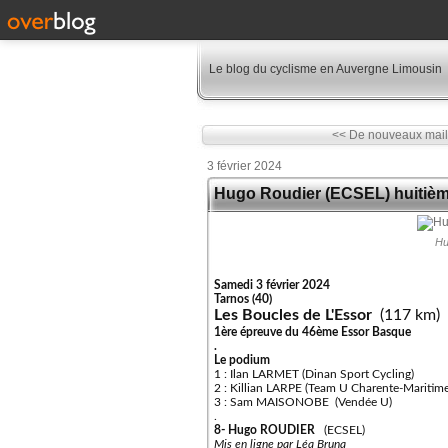
Le blog du cyclisme en Auvergne Limousin
<< De nouveaux maillo
3 février 2024
Hugo Roudier (ECSEL) huitièm
Hu
Samedi 3 février 2024
Tarnos (40)
Les Boucles de L'Essor
(117 km)
1ère épreuve du 46ème Essor Basque
.
Le podium
1 : Ilan LARMET (Dinan Sport Cycling)
2 : Killian LARPE (Team U Charente-Maritime
3 : Sam MAISONOBE (Vendée U)
.
8- Hugo ROUDIER
(ECSEL)
Mis en ligne par Léa Bruna