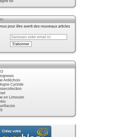
agne 66
er
us pour être averti des nouveaux articles
LO
cingnews
me Ardéchois
dogne Cycliste
ssecollection
set
me en Limousin
élo
urillacois
19