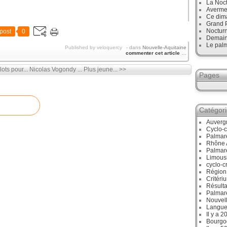
La Noct
Avermes
Ce dim
Grand P
Noctur
post
0
Demain,
Le palm
Published by veloquercy
-
dans
Nouvelle-Aquitaine
commenter cet article
…
ts pour...
Nicolas Vogondy ... Plus jeune... >>
Pages
Catégor
Auverg
Cyclo-c
Palmar
Rhône 
Palmar
Limous
cyclo-c
Région
Critéri
Résulta
Palmar
Nouvell
Langue
Il y a 2
Bourgo