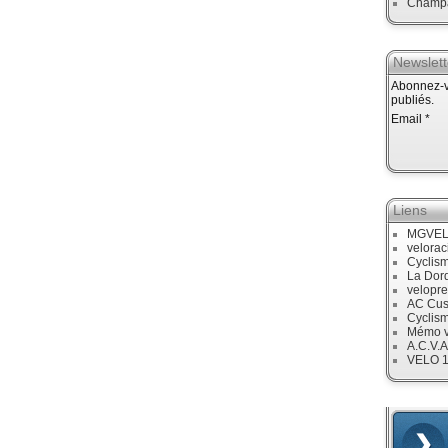
Champ
Newslett
Abonnez-vo
publiés.
Email
Liens
MGVE
velora
Cyclis
La Dor
velopre
AC Cus
Cyclis
Mémo v
A.C.V.A
VELO 