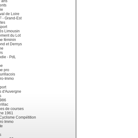
0 ans
ents
ie
val de Loire
dF - Grand-Est
tes
port
ès Limousin
ement du Lot
e féminin
ond et Dernys
ne
rs
die - PdL
ne
me pro
urillacois
ro-Immo
port
s d'Auvergne
s
1986
illac
es de courses
ne 1961
 Cyclisme Compétition
ro Immo
te
s