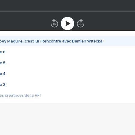
bey Maguire, c'est lui ! Rencontre avec Damien Witecka
e 6
e 5
e 4
e 3
s créatrices de la VF !
e 2
e 1
e Mektoub My Love arrive enfin ! Rencontre avec Shaïn Boumedine et Sal