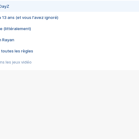
 DayZ
 a 13 ans (et vous l'avez ignoré)
e (littéralement)
im Rayan
 toutes les règles
s les jeux vidéo
us choquant de Rockstar ? - Le scandale BULLY
e plus moche de Steam
du RÊVE tourne au CAUCHEMAR
pendant 8 heures
it… à tort
umiliés par un jeu vidéo