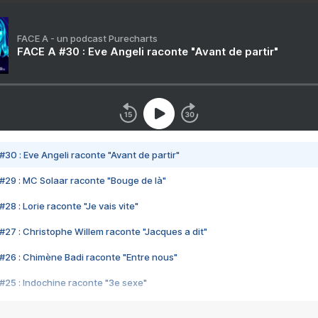
FACE A - un podcast Purecharts
FACE A #30 : Eve Angeli raconte "Avant de partir"
#30 : Eve Angeli raconte "Avant de partir"
#29 : MC Solaar raconte "Bouge de là"
28 : Lorie raconte "Je vais vite"
#27 : Christophe Willem raconte "Jacques a dit"
#26 : Chimène Badi raconte "Entre nous"
#25 : Indochine raconte "3e sexe"
#24 : Zaho raconte "C'est chelou"