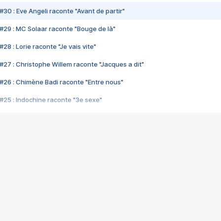
#30 : Eve Angeli raconte "Avant de partir"
#29 : MC Solaar raconte "Bouge de là"
28 : Lorie raconte "Je vais vite"
#27 : Christophe Willem raconte "Jacques a dit"
#26 : Chimène Badi raconte "Entre nous"
#25 : Indochine raconte "3e sexe"
#24 : Zaho raconte "C'est chelou"
#23 : Patrick Bruel raconte "Au café des délices"
#22 : Kyo raconte "Le chemin"
#21 : Nolwenn Leroy raconte "Cassé"
#20 : Patrick Hernandez raconte "Born to be alive"
#19 : Lorie raconte "Près de moi"