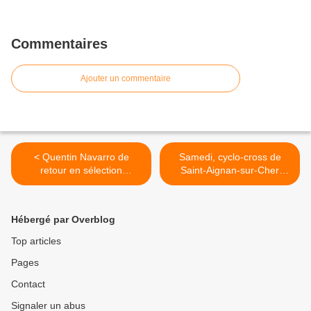
Commentaires
Ajouter un commentaire
< Quentin Navarro de
Samedi, cyclo-cross de
retour en sélection
Saint-Aignan-sur-Cher
nationale
(Loir-et-Cher) >
Hébergé par Overblog
Top articles
Pages
Contact
Signaler un abus