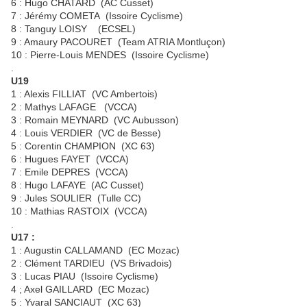
6 : Hugo CHATARD (AC Cusset)
7 : Jérémy COMETA (Issoire Cyclisme)
8 : Tanguy LOISY (ECSEL)
9 : Amaury PACOURET (Team ATRIA Montluçon)
10 : Pierre-Louis MENDES (Issoire Cyclisme)
.
U19
1 : Alexis FILLIAT (VC Ambertois)
2 : Mathys LAFAGE (VCCA)
3 : Romain MEYNARD (VC Aubusson)
4 : Louis VERDIER (VC de Besse)
5 : Corentin CHAMPION (XC 63)
6 : Hugues FAYET (VCCA)
7 : Emile DEPRES (VCCA)
8 : Hugo LAFAYE (AC Cusset)
9 : Jules SOULIER (Tulle CC)
10 : Mathias RASTOIX (VCCA)
.
U17 :
1 : Augustin CALLAMAND (EC Mozac)
2 : Clément TARDIEU (VS Brivadois)
3 : Lucas PIAU (Issoire Cyclisme)
4 ; Axel GAILLARD (EC Mozac)
5 : Yvaral SANCIAUT (XC 63)