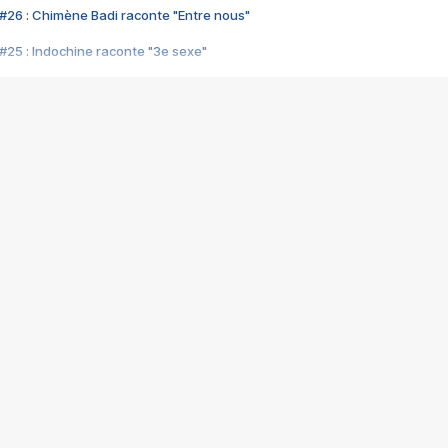
#26 : Chimène Badi raconte "Entre nous"
#25 : Indochine raconte "3e sexe"
#24 : Zaho raconte "C'est chelou"
#23 : Patrick Bruel raconte "Au café des délices"
#22 : Kyo raconte "Le chemin"
#21 : Nolwenn Leroy raconte "Cassé"
#20 : Patrick Hernandez raconte "Born to be alive"
#19 : Lorie raconte "Près de moi"
#18 : Michael Jones raconte "A nos actes manqués" (avec Jean-Jacque
#17 : Khaled raconte "Aïcha"
#16 : Corneille raconte "Parce qu'on vient de loin"
#15 : Indochine raconte "L'aventurier"
14 : Lorie raconte "Sur un air latino"