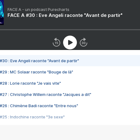
FACE A - un podcast Purecharts
FACE A #30 : Eve Angeli raconte "Avant de partir"
#30 : Eve Angeli raconte "Avant de partir"
#29 : MC Solaar raconte "Bouge de là"
28 : Lorie raconte "Je vais vite"
#27 : Christophe Willem raconte "Jacques a dit"
#26 : Chimène Badi raconte "Entre nous"
#25 : Indochine raconte "3e sexe"
#24 : Zaho raconte "C'est chelou"
#23 : Patrick Bruel raconte "Au café des délices"