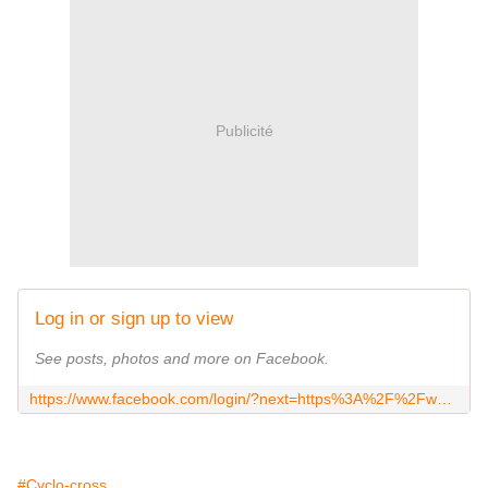
Publicité
Log in or sign up to view
See posts, photos and more on Facebook.
https://www.facebook.com/login/?next=https%3A%2F%2Fwww.facebook.com%2Fguiguiphographe%2F%3Flocale%3Dfr_FR
#Cyclo-cross