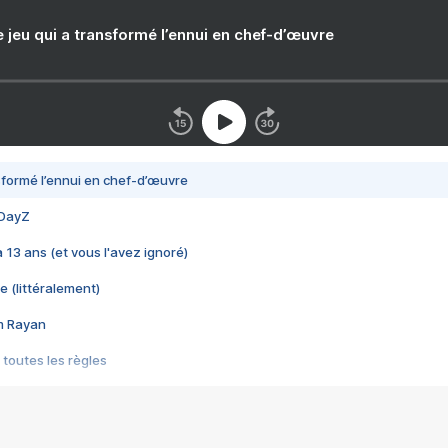
e jeu qui a transformé l’ennui en chef-d’œuvre
nsformé l’ennui en chef-d’œuvre
 DayZ
 a 13 ans (et vous l'avez ignoré)
e (littéralement)
im Rayan
 toutes les règles
s les jeux vidéo
us choquant de Rockstar ? - Le scandale BULLY