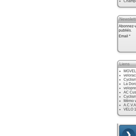
Champ
Newslett
Abonnez-vo
publiés.
Email
Liens
MGVE
velora
Cyclis
La Dor
velopre
AC Cus
Cyclis
Mémo v
A.C.V.A
VELO 