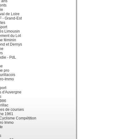
0 ans
ents
ie
val de Loire
dF - Grand-Est
tes
port
ès Limousin
ement du Lot
e féminin
ond et Dernys
ne
rs
die - PdL
ne
me pro
urillacois
ro-Immo
port
s d'Auvergne
s
1986
illac
es de courses
ne 1961
 Cyclisme Compétition
ro Immo
te
s