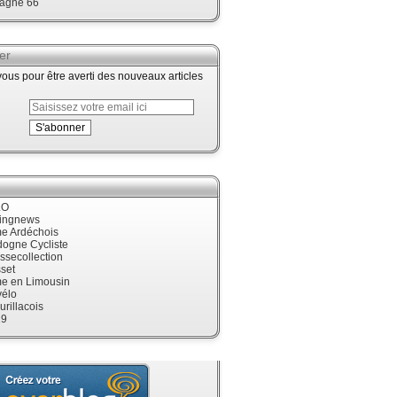
agne 66
er
us pour être averti des nouveaux articles
LO
cingnews
me Ardéchois
dogne Cycliste
ssecollection
set
me en Limousin
élo
urillacois
19