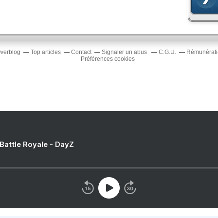
Overblog
Top articles
Contact
Signaler un abus
C.G.U.
Rémunératio
Préférences cookies
 Battle Royale - DayZ