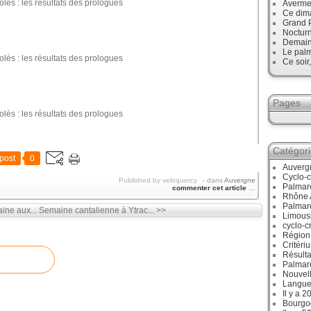
Avermes
Ce dim
Grand P
Noctur
Demain,
Le palm
Ce soir
Pages
Catégor
post
0
Auverg
Cyclo-c
Published by veloquercy
-
dans
Auvergne
Palmar
commenter cet article
…
Rhône 
Palmar
aine aux...
Semaine cantalienne à Ytrac... >>
Limous
cyclo-c
Région
Critéri
Résulta
Palmar
Nouvell
Langue
Il y a 2
Bourgo