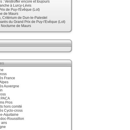
 : Veistroffer encore et toujours
anche à Lurcy-Lévis
rix de Puy-l'Evêque (Lot)
ne de Maurs
 Critérium de Dun-le-Palestel
arès du Grand Prix de Puy-l'Evêque (Lot)
, Nocturne de Maurs
ies
ne
ross
ès France
Alpes
ès Auvergne
in
ross
 PACA
ums Pros
ts hors comité
ès Cyclo-cross
e-Aquitaine
doc-Roussillon
0 ans
gne