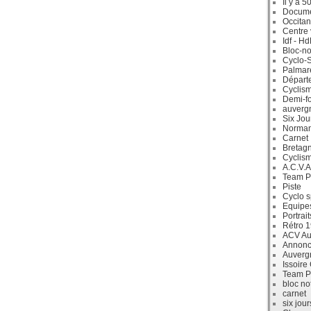
Il y a 5
Docum
Occitan
Centre 
Idf - H
Bloc-no
Cyclo-S
Palmar
Départ
Cyclism
Demi-f
auverg
Six Jou
Norman
Carnet
Bretag
Cyclis
A.C.V.A
Team P
Piste
Cyclo s
Equipe
Portrait
Rétro 
ACV Aur
Annonc
Auverg
Issoire
Team P
bloc no
carnet
six jour