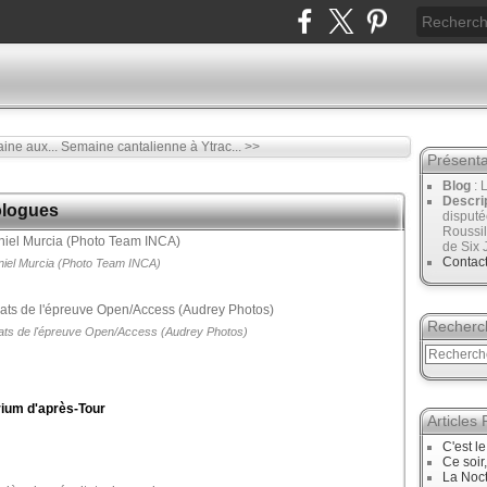
aine aux...
Semaine cantalienne à Ytrac... >>
Présenta
Blog
: 
Descri
rologues
disput
Roussil
de Six 
Contac
iel Murcia (Photo Team INCA)
Recherc
réats de l'épreuve Open/Access (Audrey Photos)
rium d'après-Tour
Articles
C'est l
Ce soir
La Noct