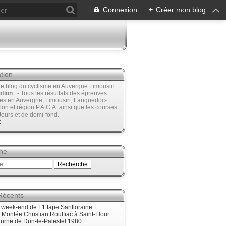
Connexion
+
Créer mon blog
tion
Le blog du cyclisme en Auvergne Limousin
ption
: - Tous les résultats des épreuves
ées en Auvergne, Limousin, Languedoc-
lon et région P.A.C.A. ainsi que les courses
Jours et de demi-fond.
t
he
 Récents
e week-end de L'Etape Sanfloraine
, Montée Christian Rouffiac à Saint-Flour
urne de Dun-le-Palestel 1980