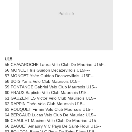
Publicité
U15
55 CHAVAROCHE Laura Velo Club De Mauriac U15F--
56 MONCET Iris Guidon Decazevillois U15F--
57 MONCET Ysée Guidon Decazevillois U15F--
58 BOIS Yanis Velo Club Maursois U15--
59 FONTANGE Gabriel Velo Club Maursois U15--
60 FRAUX Baptiste Velo Club Maursois U15--
61 GAUZENTES Victor Velo Club Maursois U15--
62 RAPPIN Théo Velo Club Maursois U15--
63 ROUQUET Firmin Velo Club Maursois U15--
64 BERGAUD Lucas Velo Club De Mauriac U15--
65 CHAULET Maxime Velo Club De Mauriac U15--
66 BAGUET Amaury V C Pays De Saint-Flour U15--
67 BOUDON Enzo V C Pays De Saint-Flour U15--