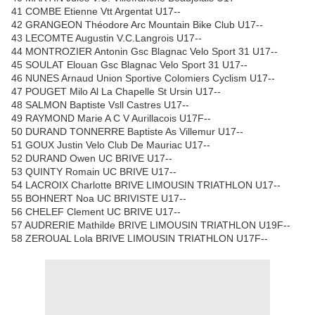
41 COMBE Etienne Vtt Argentat U17--
42 GRANGEON Théodore Arc Mountain Bike Club U17--
43 LECOMTE Augustin V.C.Langrois U17--
44 MONTROZIER Antonin Gsc Blagnac Velo Sport 31 U17--
45 SOULAT Elouan Gsc Blagnac Velo Sport 31 U17--
46 NUNES Arnaud Union Sportive Colomiers Cyclism U17--
47 POUGET Milo Al La Chapelle St Ursin U17--
48 SALMON Baptiste Vsll Castres U17--
49 RAYMOND Marie A C V Aurillacois U17F--
50 DURAND TONNERRE Baptiste As Villemur U17--
51 GOUX Justin Velo Club De Mauriac U17--
52 DURAND Owen UC BRIVE U17--
53 QUINTY Romain UC BRIVE U17--
54 LACROIX Charlotte BRIVE LIMOUSIN TRIATHLON U17--
55 BOHNERT Noa UC BRIVISTE U17--
56 CHELEF Clement UC BRIVE U17--
57 AUDRERIE Mathilde BRIVE LIMOUSIN TRIATHLON U19F--
58 ZEROUAL Lola BRIVE LIMOUSIN TRIATHLON U17F--