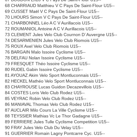
68 CHARRIAUD Matthieu V C Pays De Saint-Flour U15--
69 CUSSET Maël V C Pays De Saint-Flour U15--
70 LHOURS Simon V C Pays De Saint-Flour U15--
71 CHARBONNEL Léo A C V Aurillacois U15--
72 ROUMANIOL Antoine A C V Aurillacois U15--
73 CLEMENT Jules Velo Club Cournon D`Auvergne U15--
74 DESARMENIEN Jules Velo Club Riomois U15--
75 ROUX Axel Velo Club Riomois U15--
76 BARGAIN Malo Issoire Cyclisme U15--
78 DELFAU Nolan Issoire Cyclisme U15--
79 FRESQUET Théo Issoire Cyclisme U15--
80 RUDEL Gabin Issoire Cyclisme U15--
81 AYOUAZ Akim Velo Sport Montluconnais U15--
82 HECKEL Mathéo Velo Sport Montluconnais U15--
83 CHAYROUSE Lucas Guidon Decazevillois U15--
84 COSTES Loris Velo Club Rodez U15--
85 VEYRAC Robin Velo Club Rodez U15--
86 MANIAVAL Thomas Velo Club Rodez U15--
87 AUCLAIR Milo Cours La Ville Cyclisme U15--
88 TEYSSIER Mathias Vc Le Thor Gadagne U15--
89 FERRIERE Jules Tulle Cyclisme Competition U15--
90 FRAY Jules Velo Club Du Velay U15--
91 GUERRIER Romain Lagny Pontcarre Cyc. U15--