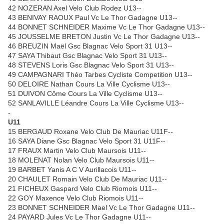
42 NOZERAN Axel Velo Club Rodez U13--
43 BENIVAY RAOUX Paul Vc Le Thor Gadagne U13--
44 BONNET SCHNEIDER Maxime Vc Le Thor Gadagne U13--
45 JOUSSELME BRETON Justin Vc Le Thor Gadagne U13--
46 BREUZIN Maël Gsc Blagnac Velo Sport 31 U13--
47 SAYA Thibaut Gsc Blagnac Velo Sport 31 U13--
48 STEVENS Loris Gsc Blagnac Velo Sport 31 U13--
49 CAMPAGNARI Théo Tarbes Cycliste Competition U13--
50 DELOIRE Nathan Cours La Ville Cyclisme U13--
51 DUIVON Côme Cours La Ville Cyclisme U13--
52 SANLAVILLE Léandre Cours La Ville Cyclisme U13--
-
U11
15 BERGAUD Roxane Velo Club De Mauriac U11F--
16 SAYA Diane Gsc Blagnac Velo Sport 31 U11F--
17 FRAUX Martin Velo Club Maursois U11--
18 MOLENAT Nolan Velo Club Maursois U11--
19 BARBET Yanis A C V Aurillacois U11--
20 CHAULET Romain Velo Club De Mauriac U11--
21 FICHEUX Gaspard Velo Club Riomois U11--
22 GOY Maxence Velo Club Riomois U11--
23 BONNET SCHNEIDER Mael Vc Le Thor Gadagne U11--
24 PAYARD Jules Vc Le Thor Gadagne U11--