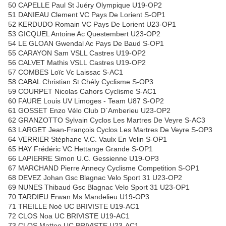
50 CAPELLE Paul St Juéry Olympique U19-OP2
51 DANIEAU Clement VC Pays De Lorient S-OP1
52 KERDUDO Romain VC Pays De Lorient U23-OP1
53 GICQUEL Antoine Ac Questembert U23-OP2
54 LE GLOAN Gwendal Ac Pays De Baud S-OP1
55 CARAYON Sam VSLL Castres U19-OP2
56 CALVET Mathis VSLL Castres U19-OP2
57 COMBES Loïc Vc Laissac S-AC1
58 CABAL Christian St Chély Cyclisme S-OP3
59 COURPET Nicolas Cahors Cyclisme S-AC1
60 FAURE Louis UV Limoges - Team U87 S-OP2
61 GOSSET Enzo Vélo Club D`Amberieu U23-OP2
62 GRANZOTTO Sylvain Cyclos Les Martres De Veyre S-AC3
63 LARGET Jean-François Cyclos Les Martres De Veyre S-OP3
64 VERRIER Stéphane V.C. Vaulx En Velin S-OP1
65 HAY Frédéric VC Hettange Grande S-OP1
66 LAPIERRE Simon U.C. Gessienne U19-OP3
67 MARCHAND Pierre Annecy Cyclisme Competition S-OP1
68 DEVEZ Johan Gsc Blagnac Velo Sport 31 U23-OP2
69 NUNES Thibaud Gsc Blagnac Velo Sport 31 U23-OP1
70 TARDIEU Erwan Ms Mandelieu U19-OP3
71 TREILLE Noé UC BRIVISTE U19-AC1
72 CLOS Noa UC BRIVISTE U19-AC1
73 CLOS Matteo UC BRIVISTE U23-AC1