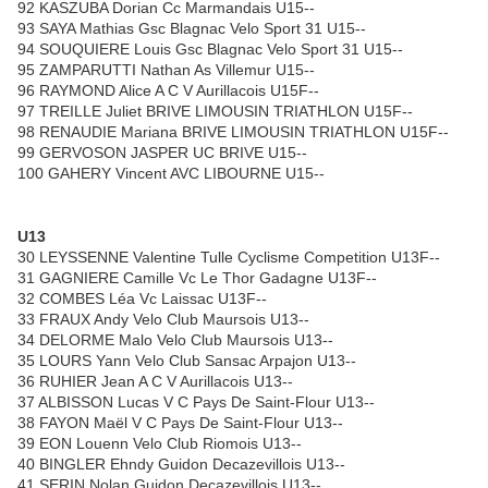
92 KASZUBA Dorian Cc Marmandais U15--
93 SAYA Mathias Gsc Blagnac Velo Sport 31 U15--
94 SOUQUIERE Louis Gsc Blagnac Velo Sport 31 U15--
95 ZAMPARUTTI Nathan As Villemur U15--
96 RAYMOND Alice A C V Aurillacois U15F--
97 TREILLE Juliet BRIVE LIMOUSIN TRIATHLON U15F--
98 RENAUDIE Mariana BRIVE LIMOUSIN TRIATHLON U15F--
99 GERVOSON JASPER UC BRIVE U15--
100 GAHERY Vincent AVC LIBOURNE U15--
U13
30 LEYSSENNE Valentine Tulle Cyclisme Competition U13F--
31 GAGNIERE Camille Vc Le Thor Gadagne U13F--
32 COMBES Léa Vc Laissac U13F--
33 FRAUX Andy Velo Club Maursois U13--
34 DELORME Malo Velo Club Maursois U13--
35 LOURS Yann Velo Club Sansac Arpajon U13--
36 RUHIER Jean A C V Aurillacois U13--
37 ALBISSON Lucas V C Pays De Saint-Flour U13--
38 FAYON Maël V C Pays De Saint-Flour U13--
39 EON Louenn Velo Club Riomois U13--
40 BINGLER Ehndy Guidon Decazevillois U13--
41 SERIN Nolan Guidon Decazevillois U13--