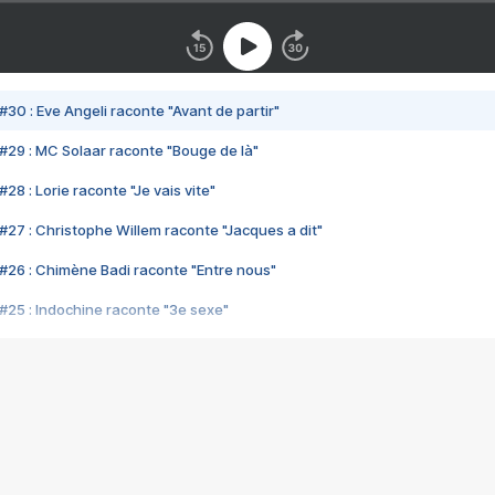
#30 : Eve Angeli raconte "Avant de partir"
#29 : MC Solaar raconte "Bouge de là"
28 : Lorie raconte "Je vais vite"
#27 : Christophe Willem raconte "Jacques a dit"
#26 : Chimène Badi raconte "Entre nous"
#25 : Indochine raconte "3e sexe"
#24 : Zaho raconte "C'est chelou"
#23 : Patrick Bruel raconte "Au café des délices"
#22 : Kyo raconte "Le chemin"
#21 : Nolwenn Leroy raconte "Cassé"