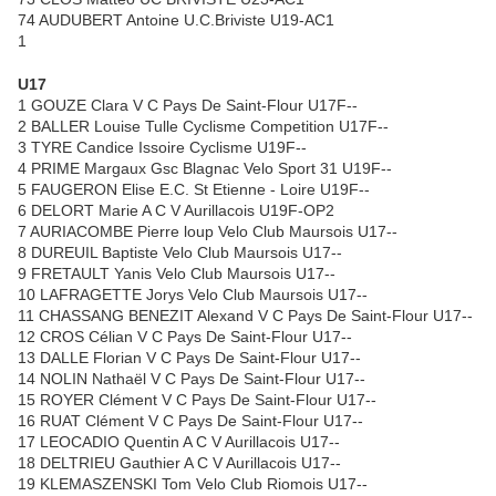
74 AUDUBERT Antoine U.C.Briviste U19-AC1
1
U17
1 GOUZE Clara V C Pays De Saint-Flour U17F--
2 BALLER Louise Tulle Cyclisme Competition U17F--
3 TYRE Candice Issoire Cyclisme U19F--
4 PRIME Margaux Gsc Blagnac Velo Sport 31 U19F--
5 FAUGERON Elise E.C. St Etienne - Loire U19F--
6 DELORT Marie A C V Aurillacois U19F-OP2
7 AURIACOMBE Pierre loup Velo Club Maursois U17--
8 DUREUIL Baptiste Velo Club Maursois U17--
9 FRETAULT Yanis Velo Club Maursois U17--
10 LAFRAGETTE Jorys Velo Club Maursois U17--
11 CHASSANG BENEZIT Alexand V C Pays De Saint-Flour U17--
12 CROS Célian V C Pays De Saint-Flour U17--
13 DALLE Florian V C Pays De Saint-Flour U17--
14 NOLIN Nathaël V C Pays De Saint-Flour U17--
15 ROYER Clément V C Pays De Saint-Flour U17--
16 RUAT Clément V C Pays De Saint-Flour U17--
17 LEOCADIO Quentin A C V Aurillacois U17--
18 DELTRIEU Gauthier A C V Aurillacois U17--
19 KLEMASZENSKI Tom Velo Club Riomois U17--