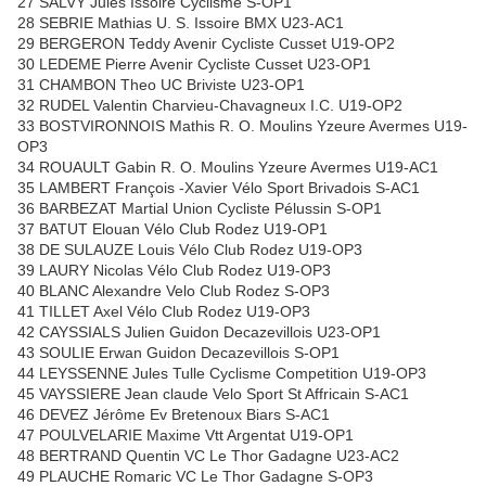
27 SALVY Jules Issoire Cyclisme S-OP1
28 SEBRIE Mathias U. S. Issoire BMX U23-AC1
29 BERGERON Teddy Avenir Cycliste Cusset U19-OP2
30 LEDEME Pierre Avenir Cycliste Cusset U23-OP1
31 CHAMBON Theo UC Briviste U23-OP1
32 RUDEL Valentin Charvieu-Chavagneux I.C. U19-OP2
33 BOSTVIRONNOIS Mathis R. O. Moulins Yzeure Avermes U19-
OP3
34 ROUAULT Gabin R. O. Moulins Yzeure Avermes U19-AC1
35 LAMBERT François -Xavier Vélo Sport Brivadois S-AC1
36 BARBEZAT Martial Union Cycliste Pélussin S-OP1
37 BATUT Elouan Vélo Club Rodez U19-OP1
38 DE SULAUZE Louis Vélo Club Rodez U19-OP3
39 LAURY Nicolas Vélo Club Rodez U19-OP3
40 BLANC Alexandre Velo Club Rodez S-OP3
41 TILLET Axel Vélo Club Rodez U19-OP3
42 CAYSSIALS Julien Guidon Decazevillois U23-OP1
43 SOULIE Erwan Guidon Decazevillois S-OP1
44 LEYSSENNE Jules Tulle Cyclisme Competition U19-OP3
45 VAYSSIERE Jean claude Velo Sport St Affricain S-AC1
46 DEVEZ Jérôme Ev Bretenoux Biars S-AC1
47 POULVELARIE Maxime Vtt Argentat U19-OP1
48 BERTRAND Quentin VC Le Thor Gadagne U23-AC2
49 PLAUCHE Romaric VC Le Thor Gadagne S-OP3