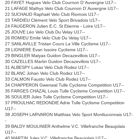
20 FAYET Hugues Velo Club Cournon D`Auvergne U17--
21 LAFAGE Mathys Velo Club Cournon D`Auvergne U17--
22 SUCHAUD Raphaël Velo Club Riomois U17--
23 TARDIEU Clément Velo Sport Brivadois U17--
24 FAUGERON Julien E.C. St Etienne - Loire U17--
25 JOUVE Léo Velo Club Du Velay U17--
26 ROMIEU Emile Velo Club Du Velay U17--
27 SANLAVILLE Tristan Cours La Ville Cyclisme U17--
28 LIGNIERE Evan Issoire Cyclisme U17--
29 BINGLER Matyas Guidon Decazevillois U17--
30 CAZELLES Martin Guidon Decazevillois U17--
31 ALBESPY Lukas Velo Club Rodez U17--
32 BLANC Johan Velo Club Rodez U17--
33 CALMON Fausto Velo Club Rodez U17--
34 CHAPPERON Gwenwal Tulle Cyclisme Competition U17--
35 FARGES CHAZAL Louis Tulle Cyclisme Competition U17--
36 SOULIER Jules Tulle Cyclisme Competition U17--
37 PROULHAC REDONDIE Adrie Tulle Cyclisme Competition
U17--
38 JOSEPH LARVARON Matthias Velo Sport Montluconnais U17-
-
39 BALDY MOULINIER Anthelme V.C. Villefranche Beaujolais
U17--
40 MARTIN Jules V.C. Villefranche Beaujolais U17--