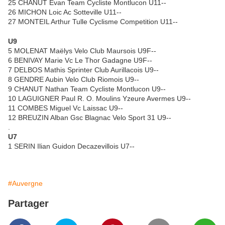
25 CHANUT Evan Team Cycliste Montlucon U11--
26 MICHON Loic Ac Sotteville U11--
27 MONTEIL Arthur Tulle Cyclisme Competition U11--
U9
5 MOLENAT Maëlys Velo Club Maursois U9F--
6 BENIVAY Marie Vc Le Thor Gadagne U9F--
7 DELBOS Mathis Sprinter Club Aurillacois U9--
8 GENDRE Aubin Velo Club Riomois U9--
9 CHANUT Nathan Team Cycliste Montlucon U9--
10 LAGUIGNER Paul R. O. Moulins Yzeure Avermes U9--
11 COMBES Miguel Vc Laissac U9--
12 BREUZIN Alban Gsc Blagnac Velo Sport 31 U9--
.
U7
1 SERIN Ilian Guidon Decazevillois U7--
#Auvergne
Partager