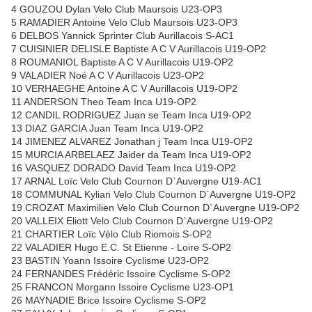
4 GOUZOU Dylan Velo Club Maursois U23-OP3
5 RAMADIER Antoine Velo Club Maursois U23-OP3
6 DELBOS Yannick Sprinter Club Aurillacois S-AC1
7 CUISINIER DELISLE Baptiste A C V Aurillacois U19-OP2
8 ROUMANIOL Baptiste A C V Aurillacois U19-OP2
9 VALADIER Noé A C V Aurillacois U23-OP2
10 VERHAEGHE Antoine A C V Aurillacois U19-OP2
11 ANDERSON Theo Team Inca U19-OP2
12 CANDIL RODRIGUEZ Juan se Team Inca U19-OP2
13 DIAZ GARCIA Juan Team Inca U19-OP2
14 JIMENEZ ALVAREZ Jonathan j Team Inca U19-OP2
15 MURCIA ARBELAEZ Jaider da Team Inca U19-OP2
16 VASQUEZ DORADO David Team Inca U19-OP2
17 ARNAL Loïc Velo Club Cournon D`Auvergne U19-AC1
18 COMMUNAL Kylian Velo Club Cournon D`Auvergne U19-OP2
19 CROZAT Maximilien Velo Club Cournon D`Auvergne U19-OP2
20 VALLEIX Eliott Velo Club Cournon D`Auvergne U19-OP2
21 CHARTIER Loïc Vélo Club Riomois S-OP2
22 VALADIER Hugo E.C. St Etienne - Loire S-OP2
23 BASTIN Yoann Issoire Cyclisme U23-OP2
24 FERNANDES Frédéric Issoire Cyclisme S-OP2
25 FRANCON Morgann Issoire Cyclisme U23-OP1
26 MAYNADIE Brice Issoire Cyclisme S-OP2